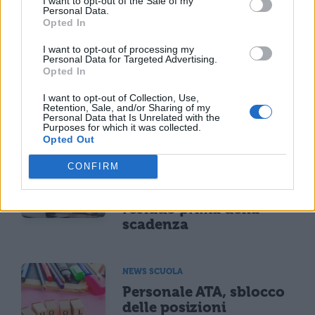
I want to opt-out of the Sale of my
provvedimenti penali.
Personal Data.
Opted In
I want to opt-out of processing my
Personal Data for Targeted Advertising.
Opted In
I want to opt-out of Collection, Use,
Retention, Sale, and/or Sharing of my
TI POTREBBE INTERESSARE
Personal Data that Is Unrelated with the
Purposes for which it was collected.
Opted Out
NEWS SCUOLA
Carta docente 2026,
CONFIRM
blocco del 31 agosto:
come spendere il
residuo prima della
scadenza
NEWS SCUOLA
Personale ATA, sblocco
delle posizioni