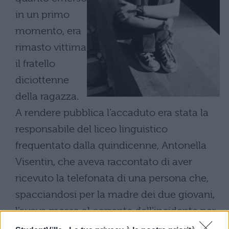
in un primo
momento, era
rimasto vittima
il fratello
diciottenne
della ragazza.
A rendere pubblica l’accaduto era stata la
responsabile del liceo linguistico
frequentato dalla quindicenne, Antonella
Visentin, che aveva raccontato di aver
ricevuto la telefonata di una persona che,
spacciandosi per la madre dei due giovani,
l’aveva messa al corrente dell’incidente per
giustificare l’assenza della figlia nelle tre