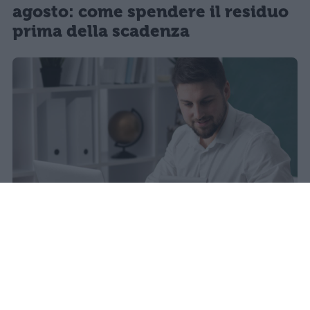
agosto: come spendere il residuo
prima della scadenza
sniro
Pubblicato il 6 ago 2026
Quest’anno la carta docente presenta un