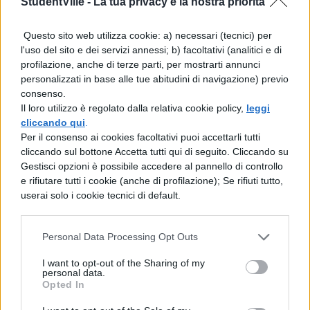
StudentVille -
La tua privacy è la nostra priorità
prove di riparazione. Tutto totalmente
Questo sito web utilizza cookie: a) necessari (tecnici) per
inventato.
l'uso del sito e dei servizi annessi; b) facoltativi (analitici e di
profilazione, anche di terze parti, per mostrarti annunci
La preside ha cercato poi di mettersi in
personalizzati in base alle tue abitudini di navigazione) previo
contatto con i genitori della ragazzina,
consenso.
rientrati in Romania dopo una vacanza,
Il loro utilizzo è regolato dalla relativa cookie policy,
leggi
convocandoli nel suo ufficio e la verità è
cliccando qui
.
venuta a galla: l’incidente non era mai
Per il consenso ai cookies facoltativi puoi accettarli tutti
avvenuto e la madre ha ammesso di essere
cliccando sul bottone Accetta tutti qui di seguito. Cliccando su
all’oscuro del fatto che la figlia era stata
Gestisci opzioni è possibile accedere al pannello di controllo
rimandata in tre materie e che avrebbe
e rifiutare tutti i cookie (anche di profilazione); Se rifiuti tutto,
dovuto sostenere gli esami di riparazione.
userai solo i cookie tecnici di default.
“La studentessa è stata per un’ora muta
–
racconta la professoressa Visentin –
Solo
Personal Data Processing Opt Outs
dopo ha cominciato a dire qualcosa, fino a
I want to opt-out of the Sharing of my
quasi ammettere di essere lei l’autrice della
personal data.
telefonata che denunciava l’incidente”.
Luisa
Opted In
Maria verrà bocciata e ora rischia gravi