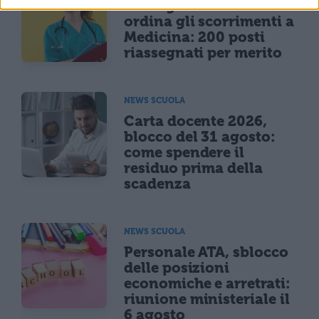
Consiglio di Stato
ordina gli scorrimenti a
Medicina: 200 posti
riassegnati per merito
NEWS SCUOLA
Carta docente 2026,
blocco del 31 agosto:
come spendere il
residuo prima della
scadenza
NEWS SCUOLA
Personale ATA, sblocco
delle posizioni
economiche e arretrati:
riunione ministeriale il
6 agosto