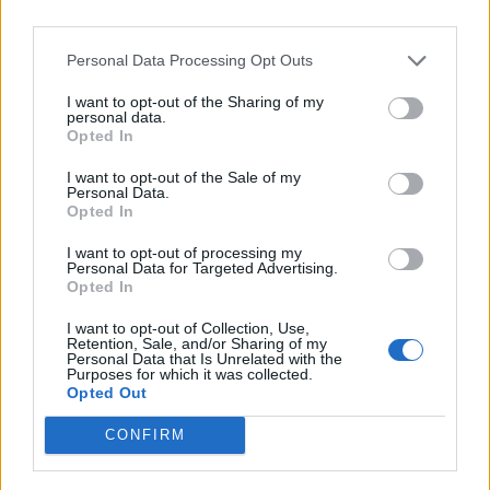
TI POTREBBE INTERESSARE
Personal Data Processing Opt Outs
MATURITÀ
I want to opt-out of the Sharing of my
Maturità 2026, il sud
personal data.
Opted In
domina con 14.123 lodi
ma i 100 crollano del
I want to opt-out of the Sale of my
25% per il taglio ai
Personal Data.
Opted In
bonus
I want to opt-out of processing my
Personal Data for Targeted Advertising.
Opted In
NEWS SCUOLA E UNIVERSITÀ
Programma Rita Levi
I want to opt-out of Collection, Use,
Montalcini, 54 vincitori
Retention, Sale, and/or Sharing of my
Personal Data that Is Unrelated with the
selezionati: 25,5 milioni
Purposes for which it was collected.
per assunzioni e ricerca
Opted Out
CONFIRM
NEWS SCUOLA E UNIVERSITÀ