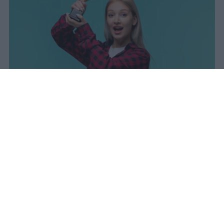
I dati ufficiali della Maturità 2026
rivelano una concentrazione di
eccellenze al sud, con Campania,
Puglia e Sicilia in testa. Cala
drasticamente la percentuale di voti
100.
sniro
Pubblicato il 7 ago 2026