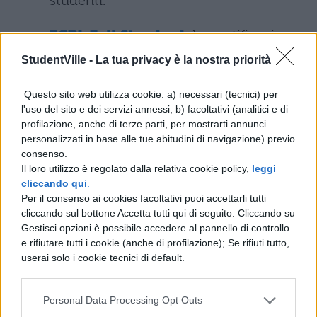
studenti.
ECDL Full Standard
.
La certificazione
ECDL Full Standard è costituita da 7
StudentVille -
La tua privacy è la nostra priorità
moduli: i 4 moduli Base + 3 Moduli
Questo sito web utilizza cookie: a) necessari (tecnici) per
Standard predefiniti (Presentation; IT
l'uso del sito e dei servizi annessi; b) facoltativi (analitici e di
profilazione, anche di terze parti, per mostrarti annunci
Security e Online Collaboration).
personalizzati in base alle tue abitudini di navigazione) previo
consenso.
ECDL Expert.
L’ECDL Expert è la scelta
Il loro utilizzo è regolato dalla relativa cookie policy,
leggi
più avanzata per il lavoro in ufficio e
cliccando qui
.
Per il consenso ai cookies facoltativi puoi accettarli tutti
può essere conseguita superando 3 dei
cliccando sul bottone Accetta tutti qui di seguito. Cliccando su
4 moduli Advanced con il Syllabus 2.0. I
Gestisci opzioni è possibile accedere al pannello di controllo
e rifiutare tutti i cookie (anche di profilazione); Se rifiuti tutto,
moduli a disposizione sono: Advanced
userai solo i cookie tecnici di default.
Word Processing, Advanced
Spreadsheets, Advanced Database,
Personal Data Processing Opt Outs