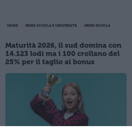
HOME
NEWS SCUOLA E UNIVERSITÀ
NEWS SCUOLA
Maturità 2026, il sud domina con
14.123 lodi ma i 100 crollano del
25% per il taglio ai bonus