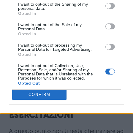
Advanced Presentation.
I want to opt-out of the Sharing of my
personal data.
Opted In
ECDL Profile.
Questa certificazione è
I want to opt-out of the Sale of my
la versione completamente
Personal Data.
Opted In
personalizzabile di ECDL ed è
paragonabile al libretto universitario
I want to opt-out of processing my
Personal Data for Targeted Advertising.
sul quale è possibile aggiungere mano
Opted In
a mano tutte le competenze che il
I want to opt-out of Collection, Use,
Retention, Sale, and/or Sharing of my
possessore della Skills Card ECDL ha
Personal Data that Is Unrelated with the
Purposes for which it was collected.
bisogno di certificare.
Opted Out
CONFIRM
ESAMI NUOVA ECDL:
SIMULAZIONI ONLINE ED
ESERCITAZIONI
A questo punto non ti resta che iniziare ad