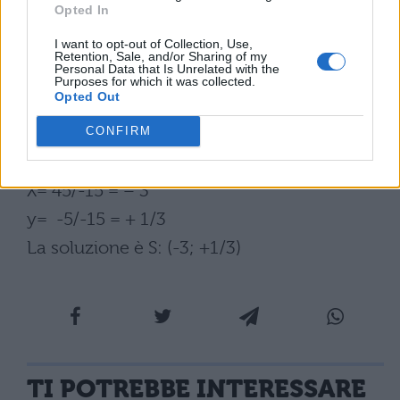
Opted In
|1; +6y = 1
I want to opt-out of Collection, Use,
Per calcolare la Δ si usa il metodo
Retention, Sale, and/or Sharing of my
Personal Data that Is Unrelated with the
precedentemente analizzato, esempio:
Purposes for which it was collected.
Opted Out
Δ = |-2; -3 |1; 6= -|2 –3 = -15
Δx = |7; 3 |-1; 6 = 42 +3= 45
CONFIRM
Δy = |-2; 7 |1; -1 = +2 –7 = -5
X= 45/-15 = – 3
y= -5/-15 = + 1/3
La soluzione è S: (-3; +1/3)
TI POTREBBE INTERESSARE