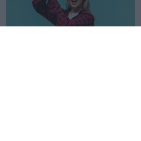
I dati ufficiali della Maturità 2026
rivelano una concentrazione di
eccellenze al sud, con Campania,
Puglia e Sicilia in testa. Cala
drasticamente la percentuale di voti
100.
sniro
Pubblicato il 7 ago 2026
Il Ministero dell’Istruzione e del Merito ha