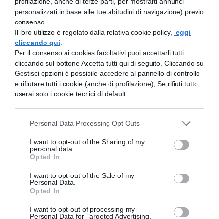
profilazione, anche di terze parti, per mostrarti annunci
Calcolo delle X= -28/ -14 = + 2 (calcolando i
personalizzati in base alle tue abitudini di navigazione) previo
consenso.
valori entrambi con il meno si ha il risultato
Il loro utilizzo è regolato dalla relativa cookie policy,
leggi
positivo +)
cliccando qui
.
Per il consenso ai cookies facoltativi puoi accettarli tutti
Calcolo delle Y= 7/ -14 = – 1/3 (calcolando i
cliccando sul bottone Accetta tutti qui di seguito. Cliccando su
valori differenti, con – e + il risultato è
Gestisci opzioni è possibile accedere al pannello di controllo
e rifiutare tutti i cookie (anche di profilazione); Se rifiuti tutto,
negativo -)
userai solo i cookie tecnici di default.
La soluzione è S: (2; -1/3 )
Il secondo sistema lineare di Cramer si
Personal Data Processing Opt Outs
calcola come nel precedente esempio
I want to opt-out of the Sharing of my
personal data.
mettendo i valori in colonna:
Opted In
|-2x; + 3y – 7= 0
I want to opt-out of the Sale of my
|x; +6y +1 = 0 la prima operazione da fare è
Personal Data.
Opted In
portare i termini noti 7 e 1 a destra
I want to opt-out of processing my
|-2x; + 3y = -7
Personal Data for Targeted Advertising.