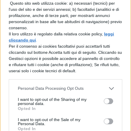
[affiliate_generic type=”button”
Questo sito web utilizza cookie: a) necessari (tecnici) per
l'uso del sito e dei servizi annessi; b) facoltativi (analitici e di
url=”https://www.amazon.it/dp/B09ZLKPXT
profilazione, anche di terze parti, per mostrarti annunci
personalizzati in base alle tue abitudini di navigazione) previo
H” text=”Acquista la Smart Tv Sony Bravia
consenso.
XR a 1.126,00€”]
Il loro utilizzo è regolato dalla relativa cookie policy,
leggi
cliccando qui
.
Questa smart tv di Sony è anche
Per il consenso ai cookies facoltativi puoi accettarli tutti
cliccando sul bottone Accetta tutti qui di seguito. Cliccando su
c
ompatibile con Bavia Cam
,
Gestisci opzioni è possibile accedere al pannello di controllo
permettendovi di ottimizzare le immagini e
e rifiutare tutti i cookie (anche di profilazione); Se rifiuti tutto,
userai solo i cookie tecnici di default.
l’audio in base alla vostra posizione
all’interno della stanza. Inoltre un sensore
Personal Data Processing Opt Outs
di luce e colore regolerà le immagini in
I want to opt-out of the Sharing of my
base alle condizioni di illuminazione della
personal data.
Opted In
casa in quel momento.
I want to opt-out of the Sale of my
Personal Data.
Opted In