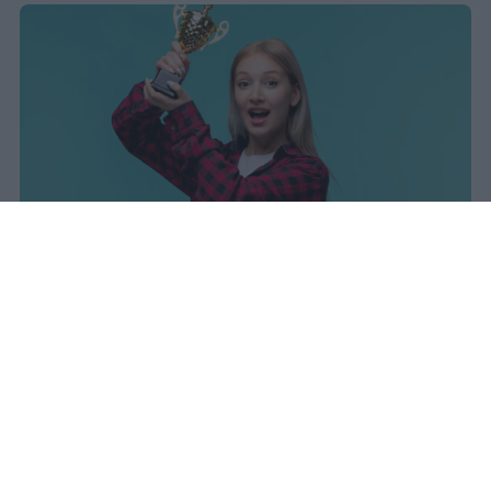
sniro
Pubblicato il 7 ago 2026
Il Ministero dell’Istruzione e del Merito ha
diffuso i dati ufficiali sugli esiti degli esami
di Maturità per l’anno scolastico 2025/2026,
offrendo un quadro complessivo degli