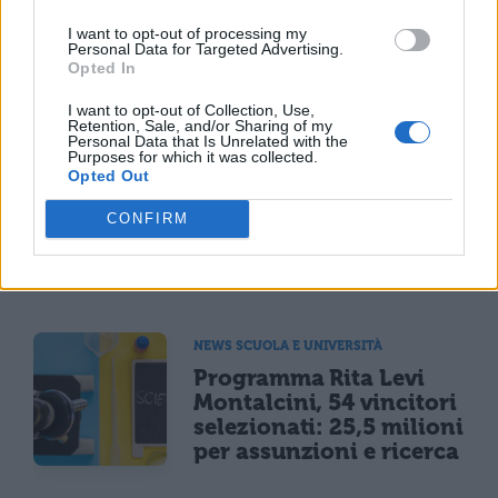
I want to opt-out of processing my
Personal Data for Targeted Advertising.
Opted In
TI POTREBBE INTERESSARE
I want to opt-out of Collection, Use,
Retention, Sale, and/or Sharing of my
Personal Data that Is Unrelated with the
MATURITÀ
Purposes for which it was collected.
Maturità 2026, il sud
Opted Out
domina con 14.123 lodi
ma i 100 crollano del
CONFIRM
25% per il taglio ai
bonus
NEWS SCUOLA E UNIVERSITÀ
Programma Rita Levi
Montalcini, 54 vincitori
selezionati: 25,5 milioni
per assunzioni e ricerca