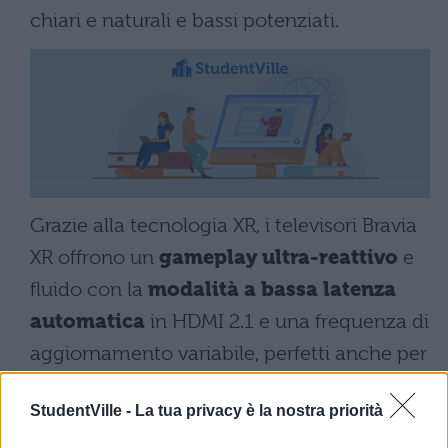
chiari e naturali e bassi potenziati.
Grazie alla tecnologia XR, i televisori Bravia
XR offrono un
gameplay ultra-reattivo
e
fluido con la
modalità a bassa latenza
automatica
in HDMI 2.1 e una frequenza di
aggiornamento variabile, perfetti anche per
sessioni di gameplay a qualunque console
StudentVille -
La tua privacy è la nostra priorità
vogliate.