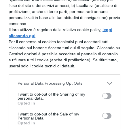
intelligenti potrete controllare facilmente la
l'uso del sito e dei servizi annessi; b) facoltativi (analitici e di
vostra Smart TV Xiaomi
unicamente con
profilazione, anche di terze parti, per mostrarti annunci
personalizzati in base alle tue abitudini di navigazione) previo
l’utilizzo del telecomando
.
consenso.
Il loro utilizzo è regolato dalla relativa cookie policy,
leggi
[affiliate_generic type=”button”
cliccando qui
.
url=”https://www.amazon.it/dp/B09XXZZ3R
Per il consenso ai cookies facoltativi puoi accettarli tutti
cliccando sul bottone Accetta tutti qui di seguito. Cliccando su
W” text=”Acquista la Xiaomi F2 Fire TV da
Gestisci opzioni è possibile accedere al pannello di controllo
55″ a 399,00€”]
e rifiutare tutti i cookie (anche di profilazione); Se rifiuti tutto,
userai solo i cookie tecnici di default.
L’utilizzo dei comandi vocali non finisce
qui, dal momento che potrete usarli anche
Personal Data Processing Opt Outs
per controllare tutti gli altri dispositivi
I want to opt-out of the Sharing of my
personal data.
intelligenti compatibili in casa. Oltre
Opted In
ovviamente al collegamento integrato con
I want to opt-out of the Sale of my
l’
assistente vocale Alexa
.
Personal Data.
Opted In