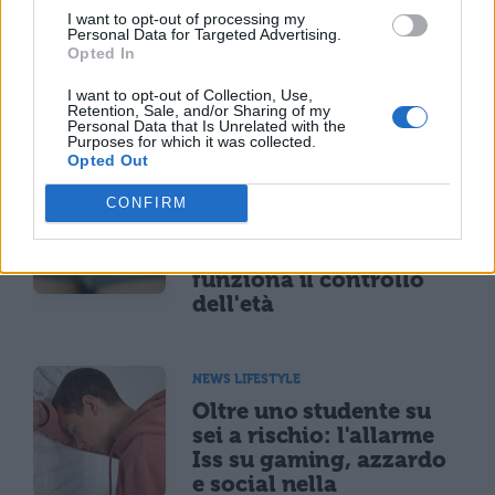
I want to opt-out of processing my
Personal Data for Targeted Advertising.
Opted In
I want to opt-out of Collection, Use,
Retention, Sale, and/or Sharing of my
TI POTREBBE INTERESSARE
Personal Data that Is Unrelated with the
Purposes for which it was collected.
Opted Out
NEWS LIFESTYLE
Francia vieta i social ai
CONFIRM
minori di 15 anni dal 1°
settembre: come
funziona il controllo
dell'età
NEWS LIFESTYLE
Oltre uno studente su
sei a rischio: l'allarme
Iss su gaming, azzardo
e social nella