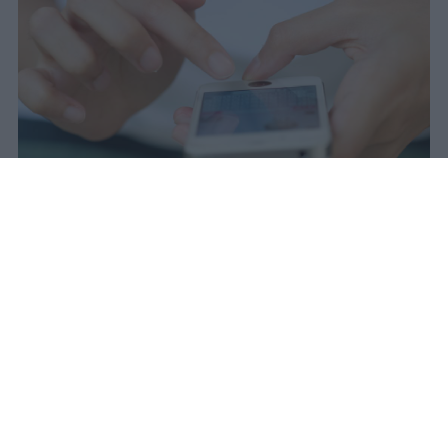
Il 21 luglio la Francia ha approvato
una legge che vieta ai minori di
quindici anni l'accesso ai social
network, in vigore dal 1° settembre.
Redazione Studentville
Pubblicato il 29 lug 2026