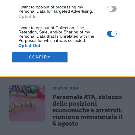
I want to opt-out of processing my
Personal Data for Targeted Advertising.
Opted In
TI POTREBBE INTERESSARE
I want to opt-out of Collection, Use,
Retention, Sale, and/or Sharing of my
NEWS SCUOLA
Personal Data that Is Unrelated with the
Purposes for which it was collected.
Carta docente 2026,
Opted Out
blocco del 31 agosto:
come spendere il
CONFIRM
residuo prima della
scadenza
NEWS SCUOLA
Personale ATA, sblocco
delle posizioni
economiche e arretrati:
riunione ministeriale il
6 agosto