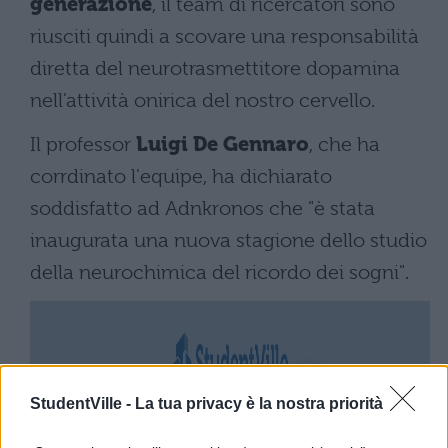
generazione
, il team di ricercatori sono
riusciti quindi a scovare una responsabilità
diretta del neurotrasmettitore dopamina
nell'attività onirica del nostro cervello.
Il professor
Luigi De Gennaro
, che ha
corrdinato l'equipe, ha dichiarato
soddisfatto ad Adnkronos che "è stata
inaugurata una nuova stagione dello studio
della neurochimica del ricordo dei sogni".
StudentVille -
La tua privacy è la nostra priorità