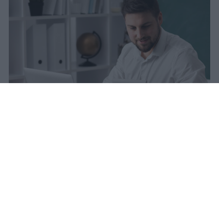
La carta docente 2026 resta bloccata
dal 31 agosto con data di sblocco
incerta. Il residuo deve essere speso
entro questa scadenza o andrà perso
definitivamente.
sniro
Pubblicato il 6 ago 2026