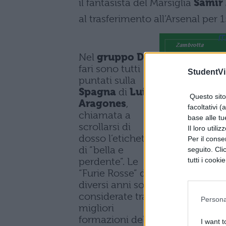
il fantasista del Marsiglia
Samir 
al trasferimento all’Arsenal per 1
Nel
gruppo D
i
fari sono tutti
StudentVil
puntati sulla
Spagna
di
Luis
Questo sito 
Aragones
,
facoltativi (
chiamata a
base alle tu
scrollarsi di
Il loro utili
dosso l’etichetta
Per il consen
di “bella e
seguito. Cli
tutti i cooki
perdente”. Le
“Furie Rosse” da
diversi anni sono
considerate tra le
Persona
migliori
formazioni del
I want t