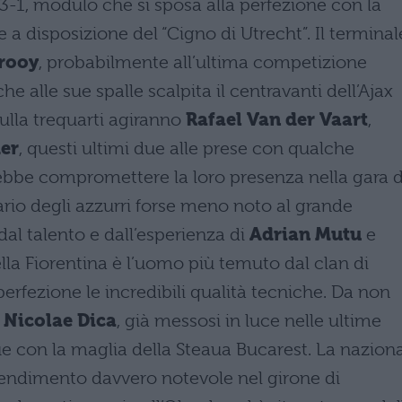
-3-1, modulo che si sposa alla perfezione con la
e a disposizione del “Cigno di Utrecht”. Il terminal
lrooy
, probabilmente all’ultima competizione
che alle sue spalle scalpita il centravanti dell’Ajax
ulla trequarti agiranno
Rafael Van der Vaart
,
der
, questi ultimi due alle prese con qualche
ebbe compromettere la loro presenza nella gara d
sario degli azzurri forse meno noto al grande
al talento e dall’esperienza di
Adrian Mutu
e
della Fiorentina è l’uomo più temuto dal clan di
rfezione le incredibili qualità tecniche. Da non
a
Nicolae Dica
, già messosi in luce nelle ultime
 con la maglia della Steaua Bucarest. La nazion
endimento davvero notevole nel girone di