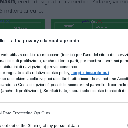
Nasri
, erede designato di Zinedine Zidane, vicin
5 milioni di euro.
le -
La tua privacy è la nostra priorità
web utilizza cookie: a) necessari (tecnici) per l'uso del sito e dei serviz
analitici e di profilazione, anche di terze parti, per mostrarti annunci pers
e abitudini di navigazione) previo consenso.
zzo è regolato dalla relativa cookie policy,
leggi cliccando qui
.
so ai cookies facoltativi puoi accettarli tutti cliccando sul bottone Accetta
ccando su Gestisci opzioni è possibile accedere al pannello di controllo e
e (anche di profilazione); Se rifiuti tutto, userai solo i cookie tecnici di def
l Data Processing Opt Outs
o opt-out of the Sharing of my personal data.