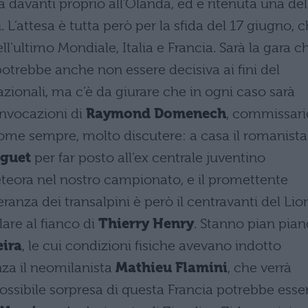
a davanti proprio all’Olanda, ed è ritenuta una del
. L’attesa è tutta però per la sfida del 17 giugno, 
ell’ultimo Mondiale, Italia e Francia. Sarà la gara c
potrebbe anche non essere decisiva ai fini del
zionali, ma c’è da giurare che in ogni caso sarà
onvocazioni di
Raymond Domenech
, commissari
come sempre, molto discutere: a casa il romanista
eguet
per far posto all’ex centrale juventino
eteora nel nostro campionato, e il promettente
ranza dei transalpini è però il centravanti del Lio
lare al fianco di
Thierry Henry
. Stanno pian pian
eira
, le cui condizioni fisiche avevano indotto
a il neomilanista
Mathieu Flamini
, che verrà
possibile sorpresa di questa Francia potrebbe esse