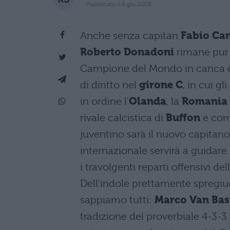
Pubblicato il 6 giu 2008
Anche senza capitan
Fabio Ca
Roberto Donadoni
rimane pur
Campione del Mondo in carica e 
di diritto nel
girone C
, in cui gl
in ordine l’
Olanda
, la
Romania
rivale calcistica di
Buffon
e comp
juventino sarà il nuovo capitano
internazionale servirà a guidare
i travolgenti reparti offensivi del
Dell’indole prettamente spregiu
sappiamo tutti:
Marco Van Bas
tradizione del proverbiale 4-3-