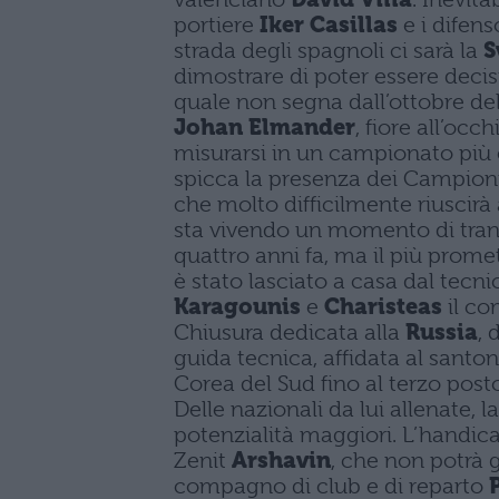
portiere
Iker
Casillas
e i difens
strada degli spagnoli ci sarà la
S
dimostrare di poter essere decis
quale non segna dall’ottobre del
Johan
Elmander
, fiore all’occ
misurarsi in un campionato più c
spicca la presenza dei Campioni
che molto difficilmente riuscirà 
sta vivendo un momento di trans
quattro anni fa, ma il più prome
è stato lasciato a casa dal tecni
Karagounis
e
Charisteas
il co
Chiusura dedicata alla
Russia
, 
guida tecnica, affidata al santo
Corea del Sud fino al terzo posto
Delle nazionali da lui allenate, 
potenzialità maggiori. L’handicap
Zenit
Arshavin
, che non potrà g
compagno di club e di reparto