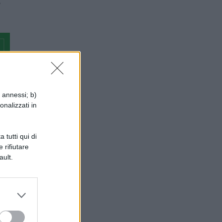
o
i annessi; b)
onalizzati in
 tutti qui di
 rifiutare
ault.