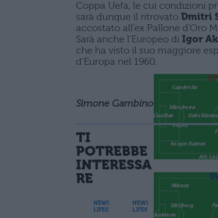
Coppa Uefa, le cui condizioni pr
sarà dunque il ritrovato
Dmitri 
accostato all’ex Pallone d’Oro M
Sarà anche l’Europeo di
Igor Ak
che ha visto il suo maggiore e
d’Europa nel 1960.
Simone Gambino
TI
POTREBBE
INTERESSA
RE
NEWS
NEWS
LIFESTYLE
LIFESTYLE