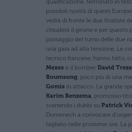
qualificazione, terminato in test
possibili novità di questi Europei
vedrà di fronte le due finaliste d
chiuderà il girone e per questo 
passaggio del turno delle due na
una gara ad alta tensione. Le c
tecnico francese, hanno fatto, 
Mexes
e il bomber
David Trez
Boumsong
, poco più di una m
Gomis
in attacco. La grande spe
Karim
Benzema
, promosso tito
svanendo i dubbi su
Patrick Vi
Domenech a convocare d’urgenz
tagliato nelle prossime ore. La 