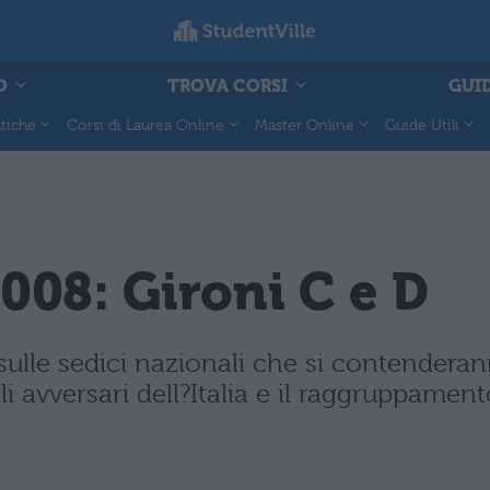
O
TROVA CORSI
GUID
tiche
Corsi di Laurea Online
Master Online
Guide Utili
008: Gironi C e D
sulle sedici nazionali che si contenderann
li avversari dell?Italia e il raggruppamen