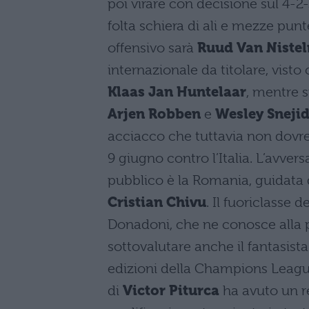
poi virare con decisione sul 4-2
folta schiera di ali e mezze punt
offensivo sarà
Ruud Van
Niste
internazionale da titolare, visto 
Klaas Jan Huntelaar
, mentre s
Arjen Robben
e
Wesley Sneji
acciacco che tuttavia non dovr
9 giugno contro l’Italia. L’avver
pubblico è la Romania, guidata d
Cristian Chivu
. Il fuoriclasse 
Donadoni, che ne conosce alla pe
sottovalutare anche il fantasist
edizioni della Champions League
di
Victor Piturca
ha avuto un r