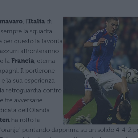
nnavaro
, l’
Italia
di
 sempre la squadra
per questo la favorita
i azzurri affronteranno
e la
Francia
, eterna
agni. Il portierone
 e la sua esperienza
 la retroguardia contro
le tre avversarie.
dicata dell’Olanda
ten
ha rotto la
3 “oranje” puntando dapprima su un solido 4-4-2 p