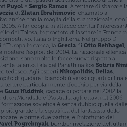
ori
Puyol
e
Sergio Ramos
. A tentare di sbarrare l
vezia
di
Zlatan Ibrahimovic
, chiamato a
ivo anche con la maglia della sua nazionale, con 
 2005. A far coppia in attacco con lui l’interessan
hiello del Tolosa, in procinto di lasciare la Francia 
ompetitivo, Italia o Inghilterra. Nel gruppo D
 d’Europa in carica, la
Grecia
di
Otto Rehhagel
,
a ripetere l’exploit del 2004. La nazionale ellenica
izione, sono molte le facce nuove rispetto a
ttente talento, l’ala del Panathinaikos
Sotiris Nin
co tedesco. Agli esperti
Nikopolidis
,
Dellas
,
mpito di guidare i biancoblù verso i quarti di finale
da tenere particolarmente d’occhio per via della
ne
Guus Hiddink
, capace di portare nel 2002 la
 di un Mondiale e l’Australia agli ottavi nel 2006.
la formazione sovietica è senza dubbio quella dall
 più grande è la squalifica del fantasista dello
iocare le prime due partite, e l’infortunio del
Pavel Pogrebnyak
, bomber rivelazione dell’ulti