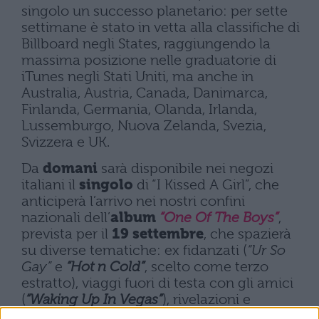
singolo un successo planetario: per sette
settimane è stato in vetta alla classifiche di
Billboard negli States, raggiungendo la
massima posizione nelle graduatorie di
iTunes negli Stati Uniti, ma anche in
Australia, Austria, Canada, Danimarca,
Finlanda, Germania, Olanda, Irlanda,
Lussemburgo, Nuova Zelanda, Svezia,
Svizzera e UK.
Da
domani
sarà disponibile nei negozi
italiani il
singolo
di “I Kissed A Girl”, che
anticiperà l’arrivo nei nostri confini
nazionali dell’
album
“One Of The Boys”
,
prevista per il
19 settembre
, che spazierà
su diverse tematiche: ex fidanzati (
“Ur So
Gay”
e
“Hot n Cold”
, scelto come terzo
estratto), viaggi fuori di testa con gli amici
(
“Waking Up In Vegas”
), rivelazioni e
scoperte scomode ma intriganti sul proprio