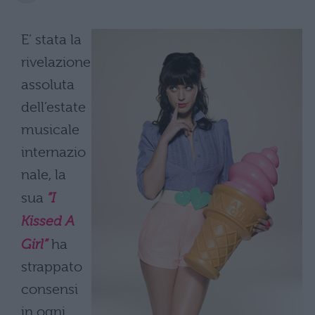
E’ stata la
rivelazione
assoluta
dell’estate
musicale
internazio
nale, la
sua
“I
Kissed A
Girl”
ha
strappato
consensi
in ogni