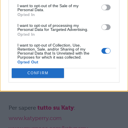
Lohan, che richiamerebbe alla mente
I want to opt-out of the Sale of my
Personal Data.
quello famosissimo scambiato proprio da
Opted In
Madonna con Britney Spears e Christina
Aguilera. Chissà cosa ne pensa
Travis
I want to opt-out of processing my
Personal Data for Targeted Advertising.
McCoy
, frontman dei
Gym Class Heroes
, e
Opted In
attuale compagno della birichina Perry…
I want to opt-out of Collection, Use,
Retention, Sale, and/or Sharing of my
Personal Data that Is Unrelated with the
Il
video
di
“I Kissed A Girl”
:
Purposes for which it was collected.
Opted Out
CONFIRM
Per sapere
tutto su Katy
:
www.katyperry.com