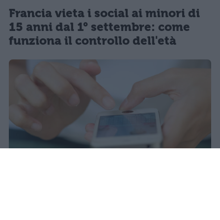
Francia vieta i social ai minori di
15 anni dal 1° settembre: come
funziona il controllo dell'età
Redazione Studentville
Pubblicato il 29 lug 2026