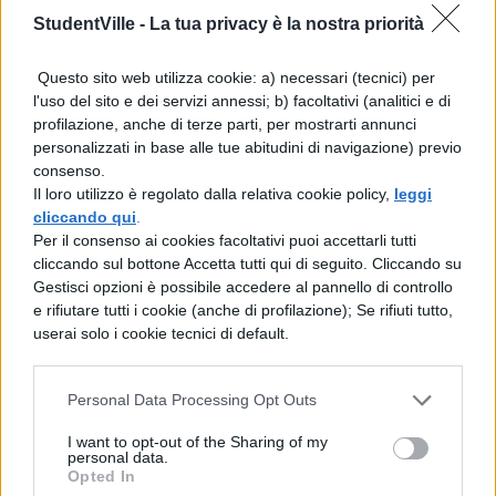
essere (
“I Kissed A Girl
”
,
“Fingerprints”
). Non
StudentVille -
La tua privacy è la nostra priorità
ci sarà spazio solo per ritmi incalzanti e dal
classico sapore “madonniano”: l’album vivrà
Questo sito web utilizza cookie: a) necessari (tecnici) per
momenti intensi e vulnerabili in ballate
l'uso del sito e dei servizi annessi; b) facoltativi (analitici e di
come
“Lost”
,
“I’m Still Breathing
”
, e
“Thinking
profilazione, anche di terze parti, per mostrarti annunci
of You
”
. Un disco ricco di potenziali hit,
personalizzati in base alle tue abitudini di navigazione) previo
come affermato da Billboard
consenso.
Il loro utilizzo è regolato dalla relativa cookie policy,
leggi
paragonandolo a “
Jagged Little Pill”
, il
cliccando qui
.
capolavoro che lanciò nel 1995 una futura
Per il consenso ai cookies facoltativi puoi accettarli tutti
star come Alanis Morissette.
cliccando sul bottone Accetta tutti qui di seguito. Cliccando su
Katy sarà una delle grandi protagoniste ai
Gestisci opzioni è possibile accedere al pannello di controllo
e rifiutare tutti i cookie (anche di profilazione); Se rifiuti tutto,
prossimi
“Mtv Video Music Awards”
:
userai solo i cookie tecnici di default.
candidata come
Best New Artist
e
Best
Female Video
, sarà anche una delle
performer durante lo spettacolo. Canterà “I
Personal Data Processing Opt Outs
Kissed A Girl” e non è da escludere un
clamoroso “omaggio” a Madonna: da giorni
I want to opt-out of the Sharing of my
personal data.
si vocifera infatti di un possibile bacio
Opted In
saffico, durante la canzone, con Lindsay