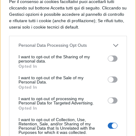
Per il consenso ai cookies facoltativi puoi accettarli tutti
Virtua Fighter
che per quanto innovativo
cliccando sul bottone Accetta tutti qui di seguito. Cliccando su
poteva essere, non poteva vantare la stessa
Gestisci opzioni è possibile accedere al pannello di controllo
giocabilità e immediatezza del picchiaduro
e rifiutare tutti i cookie (anche di profilazione); Se rifiuti tutto,
di casa Capcom, ma è soprattutto con la
userai solo i cookie tecnici di default.
serie
King of Fighter
(il primo capitolo uscì
nel 1994) che la saga di Street Fighter II
Personal Data Processing Opt Outs
perde molti dei suoi aficionados.
King of
Fighter 94
introduce novità rilevanti in un
I want to opt-out of the Sharing of my
personal data.
picchiaduro 2D, lo scontro tra team formati
Opted In
da 3 lottatori, la possibilità di ricaricare con
i tasti la propria barra del Super, delle super
I want to opt-out of the Sale of my
Personal Data.
mosse spettacolari, la possibilità di schivare
Opted In
i colpi, e soprattutto una serie di personaggi
tutti ottimamente caratterizzati, a tutto
I want to opt-out of processing my
Personal Data for Targeted Advertising.
questo aggiungiamoci una grafica con
Opted In
delle animazioni davvero sbalorditive per
l’epoca. Con tutti questi ingredienti la SNK
I want to opt-out of Collection, Use,
Retention, Sale, and/or Sharing of my
riesce ad attirare verso di se molto pubblico
Personal Data that Is Unrelated with the
di SF, e facentro dove Street Fighter aveva
Purposes for which it was collected.