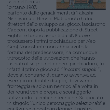
uscì nell’ormai
lontano 1987,
partorito dalle geniali menti di Takashi
Nishiyama e Hiroshi Matsumoto (i due
direttori dello sviluppo del gioco, lasciarono
Capcom dopo la pubblicazione di Street
Fighter e furono assunti da SNK dove
produssero i primi picchiaduro per Neo
Geo).Nonostante non abbia avuto la
fortuna del predecessore, ha comunque
introdotto delle innovazioni che hanno
lasciato il segno nel genere picchiaduro; fu
infatti il primo gioco ad
“ incontri singoli ”
,
dove al contrario di quanto avveniva ad
esempio in double dragon, dovevamo
fronteggiare solo un nemico alla volta in
dei round veri e propri, e sconfiggerlo
utilizzando specifiche tecniche. Se giocato
in singolo l’unico personaggio selezionabile
era Ryu, se giocato in doppio il nostro