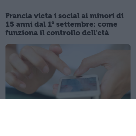
Francia vieta i social ai minori di
15 anni dal 1° settembre: come
funziona il controllo dell'età
Il 21 luglio la Francia ha approvato
una legge che vieta ai minori di