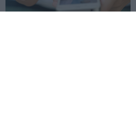
Redazione Studentville
Pubblicato il 29 lug 2026
Il 21 luglio la Francia ha approvato una
legge che
vieta ai minori di quindici
anni l’accesso ai servizi di social
networking online forniti da
piattaforme digitali
. La norma entra in
vigore il 1° settembre e introduce chiarezza
su un limite d’età spesso aggirato dalle
società d’informazione attraverso pratiche