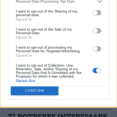
Personal Data Processing Opt Outs
loro facce alla proiezione del film, adorano
le gare automobilistiche, è una passione di
I want to opt-out of the Sharing of my
famiglia”
. I Wachowski Brothers non si sono
personal data.
Opted In
prestati al lancio mediatico del loro film,
ma le dichiarazioni del cast parlano chiaro
I want to opt-out of the Sale of my
sulle aspettative di questo ultimo
Personal Data.
Opted In
capolavoro.
I want to opt-out of processing my
Il
trailer
del film:
Personal Data for Targeted Advertising.
Opted In
I want to opt-out of Collection, Use,
Retention, Sale, and/or Sharing of my
Personal Data that Is Unrelated with the
Dario Esposito La Rossa
Purposes for which it was collected.
Opted Out
CONFIRM
TI POTREBBE INTERESSARE