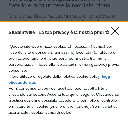
fratello e raggiungere la meritata gloria!
Christina Ricci ha dichiarato che lavorare
con i due registi era un desiderio che aveva
da tempo:
“Volevo veramente lavorare con i
StudentVille -
La tua privacy è la nostra priorità
fratelli Wachowski e la sceneggiatura era
fantastica, mi è piaciuto il messaggio del
Questo sito web utilizza cookie: a) necessari (tecnici) per
film ed ero certa che avrebbero realizzato
l'uso del sito e dei servizi annessi; b) facoltativi (analitici e di
qualcosa di straordinario perché sono molto
profilazione, anche di terze parti, per mostrarti annunci
intelligenti, creativi”
.
personalizzati in base alle tue abitudini di navigazione) previo
consenso.
“Matrix è un film cult per la mia generazione
Il loro utilizzo è regolato dalla relativa cookie policy,
leggi
– ha spiegato il protagonista Emile Hirsch,
cliccando qui
.
interprete già apprezzato in “
Into the Wild”
Per il consenso ai cookies facoltativi puoi accettarli tutti
di Sean Penn e
“Alpha Dog”
–
volevo
cliccando sul bottone Accetta tutti qui di seguito. Cliccando su
lavorare con i fratelli ed ero certo che
Gestisci opzioni è possibile accedere al pannello di controllo
avrebbero fatto qualcosa di buono”
. Per
e rifiutare tutti i cookie (anche di profilazione); Se rifiuti tutto,
Mattew Fox, che nel film interpreta Racer X,
userai solo i cookie tecnici di default.
invece l’interesse era nella reazione dei
propri figli:
“Non vedevo l’ora di vedere le