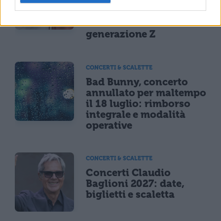
sei a rischio: l'allarme
Iss su gaming, azzardo
e social nella
generazione Z
CONCERTI & SCALETTE
Bad Bunny, concerto
annullato per maltempo
il 18 luglio: rimborso
integrale e modalità
operative
CONCERTI & SCALETTE
Concerti Claudio
Baglioni 2027: date,
biglietti e scaletta