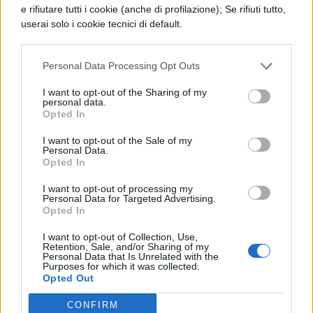
capitolo dei
Pirati dei Caraibi
al 20
e rifiutare tutti i cookie (anche di profilazione); Se rifiuti tutto,
maggio del 2011.
userai solo i cookie tecnici di default.
Personal Data Processing Opt Outs
I want to opt-out of the Sharing of my
personal data.
Opted In
TI POTREBBE INTERESSARE
I want to opt-out of the Sale of my
Personal Data.
NEWS LIFESTYLE
Opted In
Francia vieta i social ai
minori di 15 anni dal 1°
I want to opt-out of processing my
Personal Data for Targeted Advertising.
settembre: come
Opted In
funziona il controllo
dell'età
I want to opt-out of Collection, Use,
Retention, Sale, and/or Sharing of my
Personal Data that Is Unrelated with the
Purposes for which it was collected.
Opted Out
NEWS LIFESTYLE
Oltre uno studente su
CONFIRM