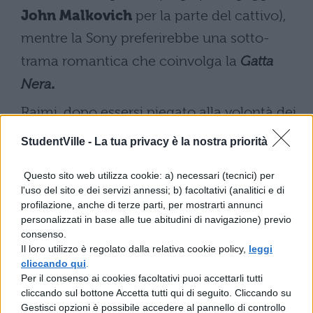
John Malkovich
per la parte del cattivo),
mentre la Sony preferirebbe una sotto-
trama romantica che coinvolga la
Gatta
Nera
.
Raimi, dopo essersi piegato alla volontà dei
produttori in Spiderman 3, vuole
StudentVille -
La tua privacy è la nostra priorità
fortemente riscattare le critiche ricevute
per il terzo capitolo. Possibile che a questo
punto l’uscita delle sale nella pellicola slitti
Questo sito web utilizza cookie: a) necessari (tecnici) per
l'uso del sito e dei servizi annessi; b) facoltativi (analitici e di
all’estate-autunno del 2011 anche se i più
profilazione, anche di terze parti, per mostrarti annunci
pessimisti parlano addirittura di una
personalizzati in base alle tue abitudini di navigazione) previo
cancellazione della produzione.
consenso.
Per “coprire” il vuoto lasciato da Spiderman
Il loro utilizzo è regolato dalla relativa cookie policy,
leggi
cliccando qui
.
4 nei programmi di uscita nelle sale, la
Per il consenso ai cookies facoltativi puoi accettarli tutti
Walt Disney Picture
ha deciso di
cliccando sul bottone Accetta tutti qui di seguito. Cliccando su
anticipare la distribuzione del quarto
Gestisci opzioni è possibile accedere al pannello di controllo