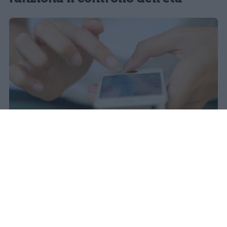
Il 21 luglio la Francia ha approvato
una legge che vieta ai minori di
quindici anni l'accesso ai social
network, in vigore dal 1° settembre.
Redazione Studentville