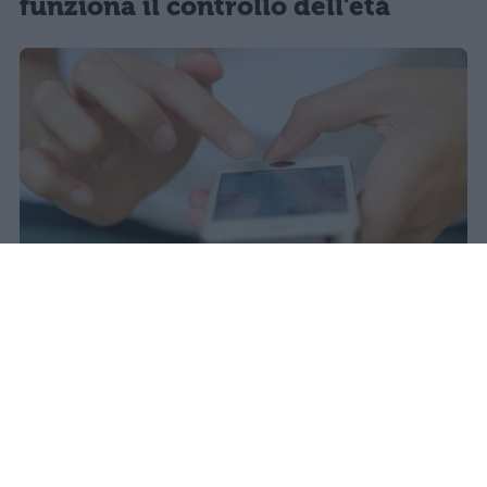
funziona il controllo dell'età
Il 21 luglio la Francia ha approvato
una legge che vieta ai minori di
quindici anni l'accesso ai social
network, in vigore dal 1° settembre.