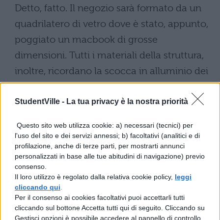
Detto, fatto. Il negozio sarà formato da un
quadrilatero di vetro dove è stato, appunto,
poggiato un macbook di grosse
dimensioni. Tutti i materiali della struttura,
inoltre, ricordano la scocca in alluminio dei
famosi computer. Da quanto è emerso pare
che nei progetti iniziali non fosse prevista
StudentVille -
La tua privacy è la nostra priorità
questa particolare (e al momento unica)
Questo sito web utilizza cookie: a) necessari (tecnici) per
rifinitura. Il punto vendita sarà grande quasi
l'uso del sito e dei servizi annessi; b) facoltativi (analitici e di
profilazione, anche di terze parti, per mostrarti annunci
2 mila metri quadri
ripartiti su due piani.
personalizzati in base alle tue abitudini di navigazione) previo
consenso.
Il loro utilizzo è regolato dalla relativa cookie policy,
leggi
cliccando qui
.
Per il consenso ai cookies facoltativi puoi accettarli tutti
cliccando sul bottone Accetta tutti qui di seguito. Cliccando su
Gestisci opzioni è possibile accedere al pannello di controllo