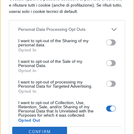
e rifiutare tutti i cookie (anche di profilazione); Se rifiuti tutto,
userai solo i cookie tecnici di default.
Personal Data Processing Opt Outs
I want to opt-out of the Sharing of my
personal data.
Opted In
TI POTREBBE INTERESSARE
I want to opt-out of the Sale of my
Personal Data.
NEWS LIFESTYLE
Opted In
Francia vieta i social ai
minori di 15 anni dal 1°
I want to opt-out of processing my
Personal Data for Targeted Advertising.
settembre: come
Opted In
funziona il controllo
dell'età
I want to opt-out of Collection, Use,
Retention, Sale, and/or Sharing of my
Personal Data that Is Unrelated with the
Purposes for which it was collected.
Opted Out
NEWS LIFESTYLE
Oltre uno studente su
CONFIRM