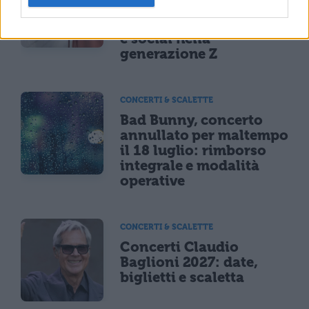
sei a rischio: l'allarme
Iss su gaming, azzardo
e social nella
generazione Z
CONCERTI & SCALETTE
Bad Bunny, concerto
annullato per maltempo
il 18 luglio: rimborso
integrale e modalità
operative
CONCERTI & SCALETTE
Concerti Claudio
Baglioni 2027: date,
biglietti e scaletta