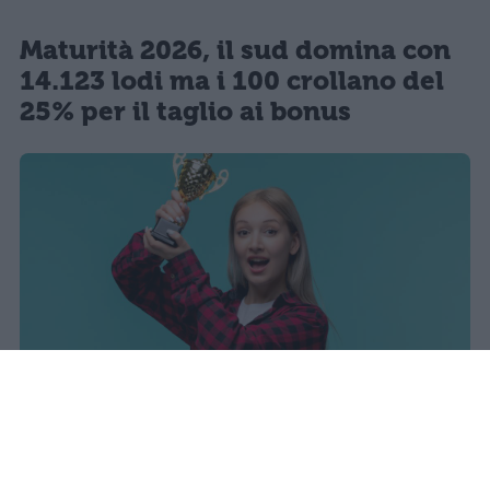
Maturità 2026, il sud domina con
14.123 lodi ma i 100 crollano del
25% per il taglio ai bonus
I dati ufficiali della Maturità 2026
rivelano una concentrazione di