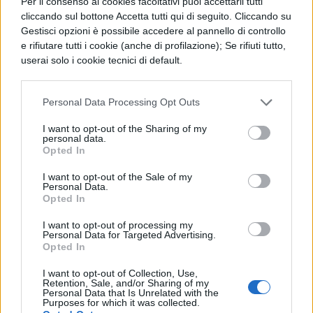
Per il consenso ai cookies facoltativi puoi accettarli tutti
modo informatizzato e segue l’ordine delle
cliccando sul bottone Accetta tutti qui di seguito. Cliccando su
Gestisci opzioni è possibile accedere al pannello di controllo
graduatorie, garantendo trasparenza
e rifiutare tutti i cookie (anche di profilazione); Se rifiuti tutto,
nell’assegnazione dei posti residui.
userai solo i cookie tecnici di default.
I docenti con riserva e la
Personal Data Processing Opt Outs
gestione degli spezzoni
I want to opt-out of the Sharing of my
personal data.
Opted In
I docenti inseriti nelle graduatorie con
riserva, in quanto titolari di titoli di studio
I want to opt-out of the Sale of my
Personal Data.
conseguiti all’estero non ancora
Opted In
riconosciuti, ricevono contratti con
I want to opt-out of processing my
Personal Data for Targeted Advertising.
clausola risolutoria. La validità dell’incarico
Opted In
resta quindi subordinata all’effettivo
I want to opt-out of Collection, Use,
Retention, Sale, and/or Sharing of my
riconoscimento del titolo da parte delle
Personal Data that Is Unrelated with the
Purposes for which it was collected.
autorità competenti:
in assenza di tale