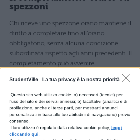
spezzoni
Chi riceve uno spezzone orario mantiene il
diritto a completare fino all’orario
obbligatorio, senza alcuna condizione
subordinata rispetto agli anni precedenti. Il
completamento può avvenire
esclusivamente nella provincia di
StudentVille -
La tua privacy è la nostra priorità
inserimento, attraverso ulteriori spezzoni
disponibili.
Questo sito web utilizza cookie: a) necessari (tecnici) per
l'uso del sito e dei servizi annessi; b) facoltativi (analitici e di
La novità
elimina vincoli che in passato
profilazione, anche di terze parti, per mostrarti annunci
personalizzati in base alle tue abitudini di navigazione) previo
limitavano questa possibilità
, rendendo
consenso.
più agevole per i docenti raggiungere
Il loro utilizzo è regolato dalla relativa cookie policy,
leggi
cliccando qui
.
l’orario pieno. La procedura resta gestita in