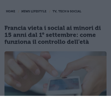
HOME
NEWS LIFESTYLE
TV, TECH & SOCIAL
Francia vieta i social ai minori di
15 anni dal 1° settembre: come
funziona il controllo dell'età