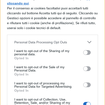
di
microfluidi
. I punti sono rilevati da
cliccando qui
.
piccolissime bolle d'aria o di liquido. Ecco
Per il consenso ai cookies facoltativi puoi accettarli tutti
cliccando sul bottone Accetta tutti qui di seguito. Cliccando su
un video esplicativo.
Gestisci opzioni è possibile accedere al pannello di controllo
e rifiutare tutti i cookie (anche di profilazione); Se rifiuti tutto,
Michigan Engineering seek solution to…
di
userai solo i cookie tecnici di default.
TomsHardwareIT
Personal Data Processing Opt Outs
I want to opt-out of the Sharing of my
personal data.
Opted In
I want to opt-out of the Sale of my
Personal Data.
Opted In
TI POTREBBE INTERESSARE
I want to opt-out of processing my
Personal Data for Targeted Advertising.
Opted In
NEWS LIFESTYLE
Francia vieta i social ai
I want to opt-out of Collection, Use,
minori di 15 anni dal 1°
Retention, Sale, and/or Sharing of my