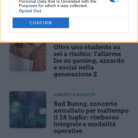
Personal Data that Is Unrelated with the
settembre: come
Purposes for which it was collected.
funziona il controllo
Opted Out
dell'età
CONFIRM
NEWS LIFESTYLE
Oltre uno studente su
sei a rischio: l'allarme
Iss su gaming, azzardo
e social nella
generazione Z
CONCERTI & SCALETTE
Bad Bunny, concerto
annullato per maltempo
il 18 luglio: rimborso
integrale e modalità
operative