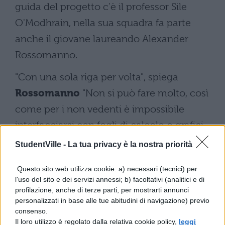
guida del progetto c'è il professor Sile
O'Modhrain, nella sua squadra fa parte
anche il giovane laureando Alexander
Rossomanno.
"Con una sola riga per volta", spiega
Rossomanno
"Non si può fare molto, così
come per i non vedenti è impossibile
interfacciarsi con fogli di calcolo o grafici.
Noi abbiamo messo allo studio un tablet in
StudentVille -
La tua privacy è la nostra priorità
grado di farsi leggere a schermo intero,
Questo sito web utilizza cookie: a) necessari (tecnici) per
figure e grafici compresi, in linguaggio
l'uso del sito e dei servizi annessi; b) facoltativi (analitici e di
braille".
profilazione, anche di terze parti, per mostrarti annunci
personalizzati in base alle tue abitudini di navigazione) previo
Lo schermo dello speciale tablet è dotato
consenso.
Il loro utilizzo è regolato dalla relativa cookie policy,
leggi