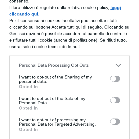
consenso.
un uomo di condizione inferiore, ma,
Il loro utilizzo è regolato dalla relativa cookie policy,
leggi
cliccando qui
.
soprattutto, è accecato dalla gelosia. Ama
Per il consenso ai cookies facoltativi puoi accettarli tutti
troppo la figlia per potersela prendere con
cliccando sul bottone Accetta tutti qui di seguito. Cliccando su
Gestisci opzioni è possibile accedere al pannello di controllo
lei, così concentra tutta la crudeltà di cui è
e rifiutare tutti i cookie (anche di profilazione); Se rifiuti tutto,
capace su Guiscardo. Ordina infatti di
userai solo i cookie tecnici di default.
strangolare Guiscardo e di farsi consegnare
il cuore, che consegna alla figlia in una
Personal Data Processing Opt Outs
coppa d’oro con un biglietto che chiarisce
I want to opt-out of the Sharing of my
personal data.
di chi sia e il motivo del gesto vendicativo.
Opted In
La giovane versa una fiala di veleno sul
I want to opt-out of the Sale of my
Personal Data.
cuore dell’amato e da lì la beve. Si sdraia sul
Opted In
letto e accostando il cuore di Guiscardo al
I want to opt-out of processing my
suo attende di morire. Intanto le ancelle
Personal Data for Targeted Advertising.
Opted In
corrono a informare Tancredi, il quale corre