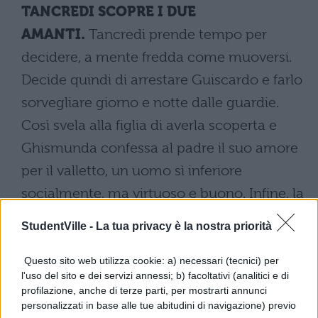
TANCREDI SCOPRE I DUE
AMANTI.
Tancredi prende tempo per
decidere, a mente fredda come muoversi.
Decide quindi di arrestare Guiscardo e farlo
sorvegliare giorno e notte dalle guardie.
Così svela alla figlia di averla scoperta e
Ghismunda confessa al padre il suo amore
per il valletto, un uomo sì inferiore
socialmente, ma virtuoso e buono. Infine, la
ragazza lascia presagire le sue intenzioni di
StudentVille -
La tua privacy è la nostra priorità
porre fine alla propria vita, qualora l’amante
muoia. Tancredi però non solo è offeso dal
Questo sito web utilizza cookie: a) necessari (tecnici) per
l'uso del sito e dei servizi annessi; b) facoltativi (analitici e di
fatto che la ragazza abbia avuto una tresca
profilazione, anche di terze parti, per mostrarti annunci
al di fuori del matrimonio e per giunta con
personalizzati in base alle tue abitudini di navigazione) previo