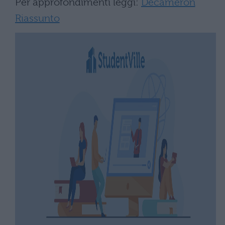
Per approfondimenti leggi:
Decameron
Riassunto