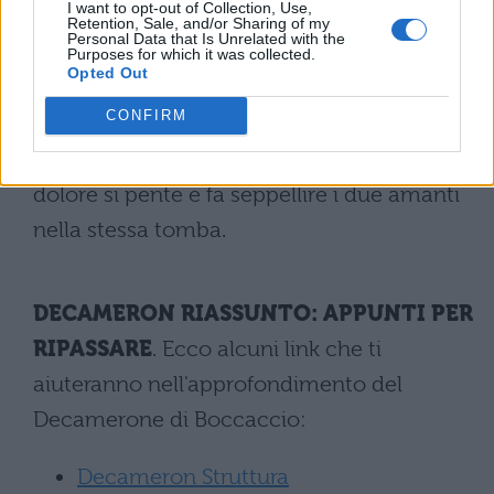
I want to opt-out of Collection, Use,
al capezzale della figlia. È però ormai
Retention, Sale, and/or Sharing of my
Personal Data that Is Unrelated with the
troppo tardi. Tancredi riesce solo a sentire
Purposes for which it was collected.
Opted Out
le ultime parole della figlia che desidera
CONFIRM
essere sepolta al fianco di Guiscardo. Poi
muore. Tancredi, davanti a tutto questo
dolore si pente e fa seppellire i due amanti
nella stessa tomba.
DECAMERON RIASSUNTO: APPUNTI PER
RIPASSARE
. Ecco alcuni link che ti
aiuteranno nell'approfondimento del
Decamerone di Boccaccio:
Decameron Struttura