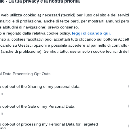
le -
La tua privacy è la nostra priorità
vuto inizio oggi i
test d'ingresso
per le
facoltà
web utilizza cookie: a) necessari (tecnici) per l'uso del sito e dei serviz
rire le danze sono stati oggi gli studenti che hann
analitici e di profilazione, anche di terze parti, per mostrarti annunci pers
e abitudini di navigazione) previo consenso.
 per entrare alla Facoltà di
Veterinaria
, domani sa
zzo è regolato dalla relativa cookie policy,
leggi cliccando qui
.
isti e infermieri, lunedì prossimo si tenta la sorte
so ai cookies facoltativi puoi accettarli tutti cliccando sul bottone Accetta
ccando su Gestisci opzioni è possibile accedere al pannello di controllo e
ontoiatria
, e il dieci settembre si chiuderanno l
e (anche di profilazione); Se rifiuti tutto, userai solo i cookie tecnici di def
tura
.
l Data Processing Opt Outs
mbrano essere dalla parte degli studenti. Troppi
o opt-out of the Sharing of my personal data.
zione, e modalità di selezione che non fanno che
In
i studenti che affronteranno le prove per entrare 
o opt-out of the Sale of my Personal Data.
mato sono
115mila
, un vero esercito. Ai test di
In
a, ma i posti disponibili sono sempre poco più di 
to opt-out of processing my Personal Data for Targeted
 entrare. Solo 832 i posti per Veterinaria. Più
ing.