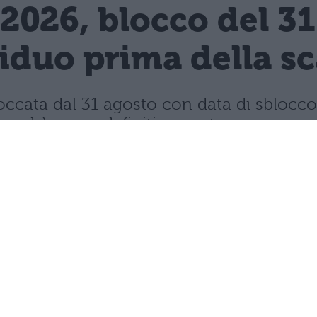
2026, blocco del 3
siduo prima della s
ccata dal 31 agosto con data di sblocco 
 andrà perso definitivamente.