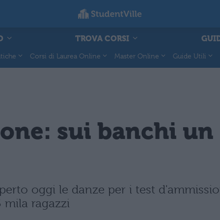
O
TROVA CORSI
GUID
tiche
Corsi di Laurea Online
Master Online
Guide Utili
one: sui banchi un 
aperto oggi le danze per i test d'ammissi
 mila ragazzi