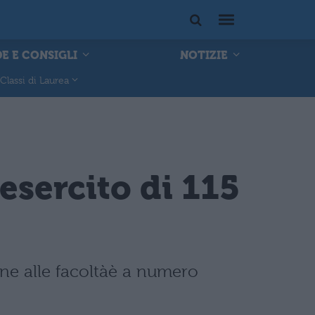
E E CONSIGLI
NOTIZIE
Classi di Laurea
esercito di 115
one alle facoltàè a numero