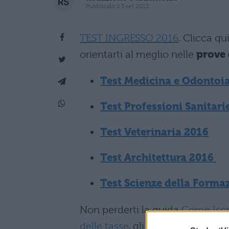
Pubblicato il 3 set 2013
TEST INGRESSO 2016
. Clicca qu
orientarti al meglio nelle
prove
Test Medicina e Odontoia
Test Professioni Sanitari
Test Veterinaria 2016
Test Architettura 2016
Test Scienze della Forma
Non perderti la guida
Come Iscri
delle tasse
, gli
esoneri
previsti, l