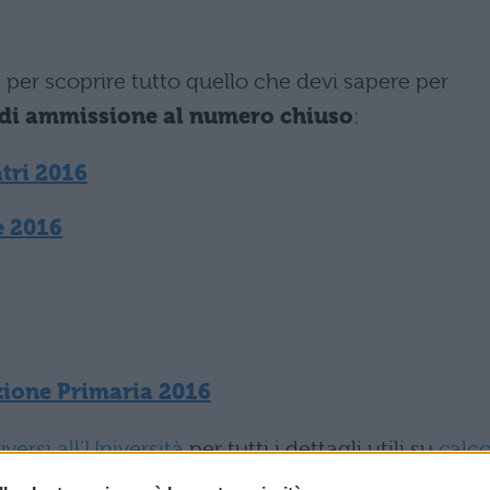
i per scoprire tutto quello che devi sapere per
 di ammissione al numero chiuso
:
tri 2016
e 2016
zione Primaria 2016
versi all'Università
per tutti i dettagli utili su
calc
e
borse di studio
e la modulistica.