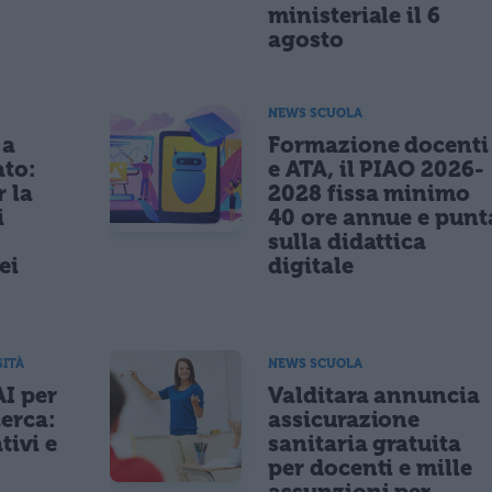
ministeriale il 6
agosto
NEWS SCUOLA
 a
Formazione docenti
ato:
e ATA, il PIAO 2026-
r la
2028 fissa minimo
i
40 ore annue e punt
sulla didattica
ei
digitale
SITÀ
NEWS SCUOLA
AI per
Valditara annuncia
cerca:
assicurazione
tivi e
sanitaria gratuita
per docenti e mille
assunzioni per