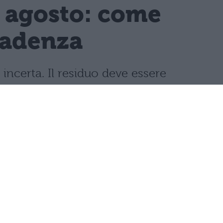
1 agosto: come
cadenza
incerta. Il residuo deve essere