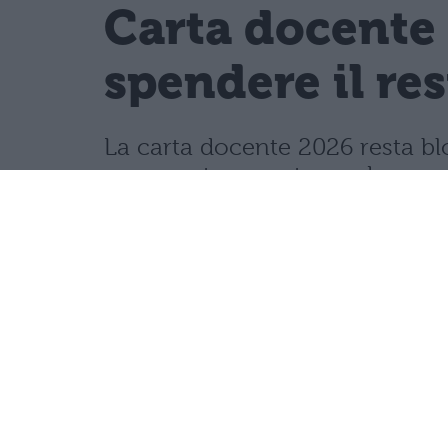
Carta docente 
spendere il re
La carta docente 2026 resta blo
speso entro questa scadenza o