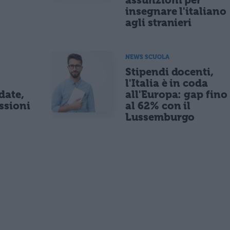
insegnare l'italiano
agli stranieri
NEWS SCUOLA
Stipendi docenti,
l'Italia è in coda
date,
all'Europa: gap fino
ssioni
al 62% con il
Lussemburgo