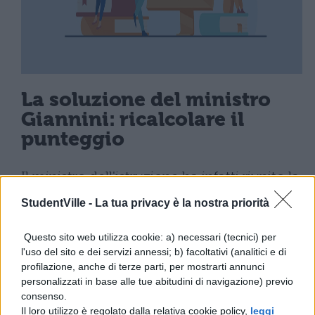
La soluzione del ministro
Giannini: ricalcolare il
punteggio
Il ministro dell'istruzione ha infatti riunito la
Commissione nazionale incaricata di
StudentVille -
La tua privacy è la nostra priorità
validare i quiz. In seguito ad un'attenta
Questo sito web utilizza cookie: a) necessari (tecnici) per
analisi dei
test Specializzazioni Medicina
l'uso del sito e dei servizi annessi; b) facoltativi (analitici e di
dell'Area Medica e dell'Area dei Servizi
profilazione, anche di terze parti, per mostrarti annunci
personalizzati in base alle tue abitudini di navigazione) previo
Clinici, la Commissione ha ritenuto, per
consenso.
entrambe, valide ai fini della selezione 28
Il loro utilizzo è regolato dalla relativa cookie policy,
leggi