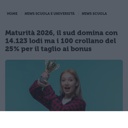
HOME
NEWS SCUOLA E UNIVERSITÀ
NEWS SCUOLA
Maturità 2026, il sud domina con
14.123 lodi ma i 100 crollano del
25% per il taglio ai bonus