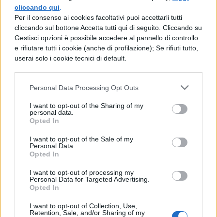
cliccando qui
.
domande su 30. Infatti, la maggior parte dei
Per il consenso ai cookies facoltativi puoi accettarli tutti
settori scientifico-disciplinari è comune ad
cliccando sul bottone Accetta tutti qui di seguito. Cliccando su
Gestisci opzioni è possibile accedere al pannello di controllo
entrambe le aree. Successivamente, con un
e rifiutare tutti i cookie (anche di profilazione); Se rifiuti tutto,
confronto avuto con l'Avvocatura dello
userai solo i cookie tecnici di default.
Stato e il verbale della Commissione, si è
Personal Data Processing Opt Outs
deciso di ricalcolare il punteggio dei
candidati, eliminando le due domande non
I want to opt-out of the Sharing of my
personal data.
comuni alle due aree.
Opted In
I want to opt-out of the Sale of my
Una soluzione trovata in tempi rapidissimi,
Personal Data.
Opted In
soprattutto per evitare gli innumerevoli
ricorsi pronti già per essere presentati.
I want to opt-out of processing my
Personal Data for Targeted Advertising.
Opted In
Dunque, gli 8.319 candidati non dovranno
rifare il
Test Specializzazioni Medicina
,
I want to opt-out of Collection, Use,
Retention, Sale, and/or Sharing of my