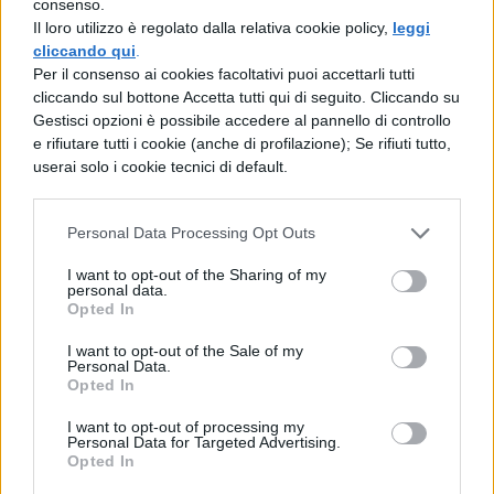
consenso.
schermo la storia in un film omonimo è il
Il loro utilizzo è regolato dalla relativa cookie policy,
leggi
cliccando qui
.
regista
James Ponsoldt
, che ha già
Per il consenso ai cookies facoltativi puoi accettarli tutti
firmato un'altra opera, The End of the Tour,
cliccando sul bottone Accetta tutti qui di seguito. Cliccando su
Gestisci opzioni è possibile accedere al pannello di controllo
incentrata su una figura imponente della
e rifiutare tutti i cookie (anche di profilazione); Se rifiuti tutto,
letteratura americana degli ultimi anni,
userai solo i cookie tecnici di default.
ovvero David Foster Wallace. Nei panni
della protagonista Mae troviamo Emma
Personal Data Processing Opt Outs
Watson, la ex Hermione di Harry Potter che
I want to opt-out of the Sharing of my
personal data.
ultimamente abbiamo visto al cinema ne
Opted In
La bella e la Bestia della Disney.
I want to opt-out of the Sale of my
Personal Data.
La ragazza fa il suo ingresso nel Cerchio
Opted In
grazie alla raccomandazione di una sua
I want to opt-out of processing my
Personal Data for Targeted Advertising.
amica, e le sue doti personali le
Opted In
consentiranno di scalare i ranghi