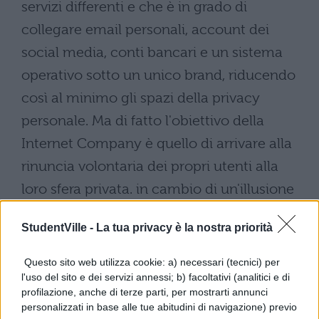
servizi differenti e che è in grado di
collegare email personali, account dei
social media, conti bancari e un sistema
operativo sotto un unico brand, riducendo
così al minimo gli spazi della privacy
personale. Ma di fatto l'obiettivo della
Internet Company è quello di arrivare alla
rinuncia volontaria dei propri utenti alla
loro sfera privata. in cambio di un'illusione
di condivisione continua e totale delle loro
StudentVille -
La tua privacy è la nostra priorità
vite via streaming, in modo da superare la
solitudine che li attanaglia.
Questo sito web utilizza cookie: a) necessari (tecnici) per
l'uso del sito e dei servizi annessi; b) facoltativi (analitici e di
FILM THE CIRCLE: TRAMA E
profilazione, anche di terze parti, per mostrarti annunci
personalizzati in base alle tue abitudini di navigazione) previo
PERSONAGGI.
A portare su grande