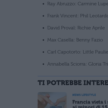
Ray Abruzzo: Carmine Luper
Frank Vincent: Phil Leotard
David Proval: Richie Aprile
Max Casella: Benny Fazio
Carl Capotorto: Little Paul
Annabella Sciorra: Gloria Tri
TI POTREBBE INTER
NEWS LIFESTYLE
Francia vieta i
ai minori di 1