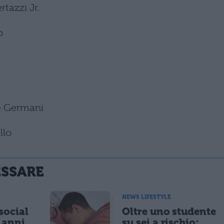
tazzi Jr.
o
ie Germani
llo
ESSARE
NEWS LIFESTYLE
 social
Oltre uno studente
5 anni
su sei a rischio: