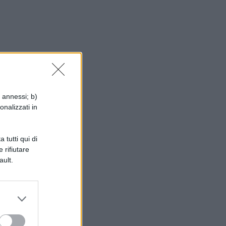
e
i annessi; b)
onalizzati in
 tutti qui di
 rifiutare
ault.