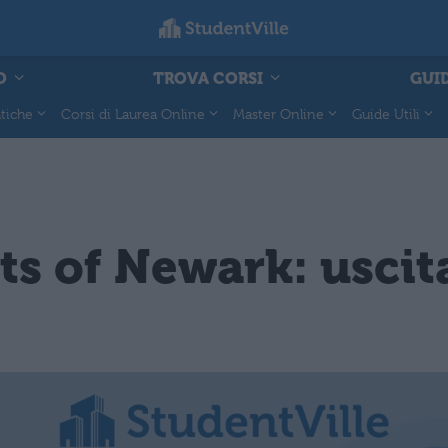
O
TROVA CORSI
GUID
tiche
Corsi di Laurea Online
Master Online
Guide Utili
s of Newark: uscita