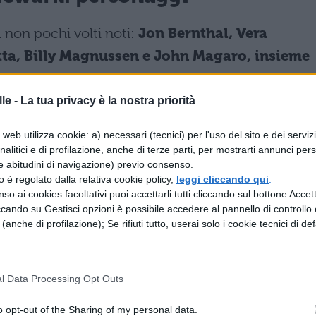
 non pochi volti noti:
Jon Bernthal, Vera
otta, Billy Magnussen e John Magaro, insieme
tirà i panni di Richard “Dickie” Moltisanti, padre di
andolfini, che interpreterà la versione più giovan
le -
La tua privacy è la nostra priorità
ny Soprano. Nel cast della serie originale invece
web utilizza cookie: a) necessari (tecnici) per l'uso del sito e dei serviz
analitici e di profilazione, anche di terze parti, per mostrarti annunci pers
e abitudini di navigazione) previo consenso.
zzo è regolato dalla relativa cookie policy,
leggi cliccando qui
.
prano
so ai cookies facoltativi puoi accettarli tutti cliccando sul bottone Accetta
ccando su Gestisci opzioni è possibile accedere al pannello di controllo e
nnifer Melfi
e (anche di profilazione); Se rifiuti tutto, userai solo i cookie tecnici di def
no
l Data Processing Opt Outs
her Moltisanti
o opt-out of the Sharing of my personal data.