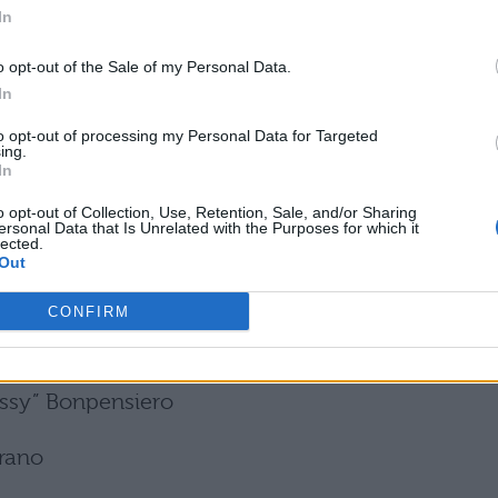
 Junior Soprano
In
nte
o opt-out of the Sale of my Personal Data.
In
to opt-out of processing my Personal Data for Targeted
ing.
In
, Jr.
o opt-out of Collection, Use, Retention, Sale, and/or Sharing
ersonal Data that Is Unrelated with the Purposes for which it
w Soprano
lected.
Out
cco
CONFIRM
Sack” Sacramoni
ussy” Bonpensiero
rano