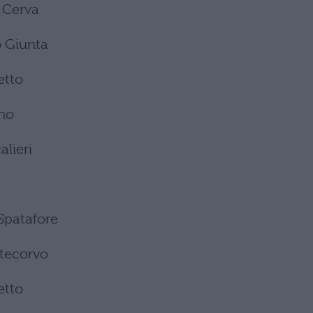
 Cerva
o Giunta
etto
ano
alieri
Spatafore
tecorvo
etto