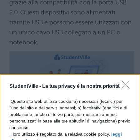
grazie alla compatibilità con la porta USB
2.0. Questi dispositivi sono alimentati
tramite USB e possono essere utilizzati con
un unico cavo USB collegato a un PC o
notebook.
StudentVille -
La tua privacy è la nostra priorità
Questo sito web utilizza cookie: a) necessari (tecnici) per
Con tecnologia
USB 3.0
, questi hard disk
l'uso del sito e dei servizi annessi; b) facoltativi (analitici e di
profilazione, anche di terze parti, per mostrarti annunci
portatili sono più veloci rispetto ai
personalizzati in base alle tue abitudini di navigazione) previo
dispositivi USB 2.0, pur essendo comunque
consenso.
Il loro utilizzo è regolato dalla relativa cookie policy,
leggi
compatibili, e vi consentono di trasferire