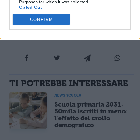
Purposes for which it was collected.
soli 84,98 €
.
Vi possiamo garantire che se
Opted Out
acquistate un
HDD Toshiba Canvio
CONFIRM
Basics
non ve ne pentirete minimamente,
loro sono tra i più affidabili al mondo.
TI POTREBBE INTERESSARE
NEWS SCUOLA
Scuola primaria 2031,
50mila iscritti in meno:
l'effetto del crollo
demografico