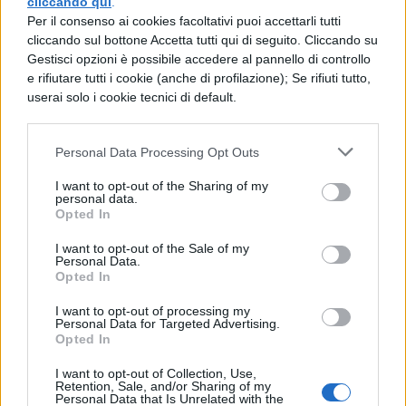
cliccando qui
.
velocemente i vostri file. Ovviamente non
Per il consenso ai cookies facoltativi puoi accettarli tutti
cliccando sul bottone Accetta tutti qui di seguito. Cliccando su
possono essere paragonati alle velocità dei
Gestisci opzioni è possibile accedere al pannello di controllo
moderni SSD con porta Type-C, ma gli HDD
e rifiutare tutti i cookie (anche di profilazione); Se rifiuti tutto,
userai solo i cookie tecnici di default.
Toshiba sono appunto gli alleati perfetti per
l’archiviazione di grosse quantità di dati, da
Personal Data Processing Opt Outs
tenere sempre al sicuro con se.
I want to opt-out of the Sharing of my
personal data.
[affiliate_generic type=”button”
Opted In
url=”https://www.amazon.it/TOSHIBA-
I want to opt-out of the Sale of my
HDTB440EK3CA-Canvio-Basics-
Personal Data.
Opted In
Portatile/dp/B07KPM58FX/” text=”Compralo
I want to opt-out of processing my
su Amazon”]
Personal Data for Targeted Advertising.
Opted In
Questi su Amazon sono gli ultimi pezzi
I want to opt-out of Collection, Use,
disponibili per i tagli
da 4 TB al
prezzo di
Retention, Sale, and/or Sharing of my
Personal Data that Is Unrelated with the