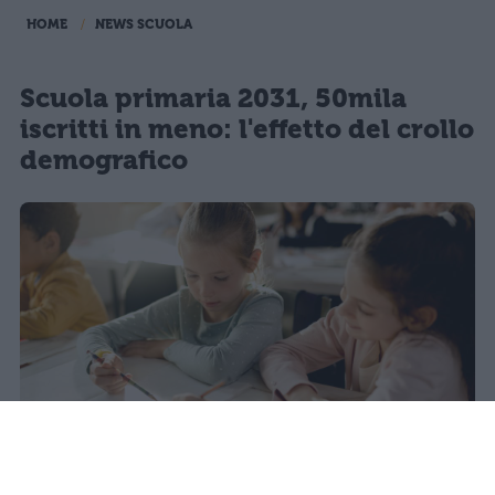
HOME
NEWS SCUOLA
Scuola primaria 2031, 50mila
iscritti in meno: l'effetto del crollo
demografico