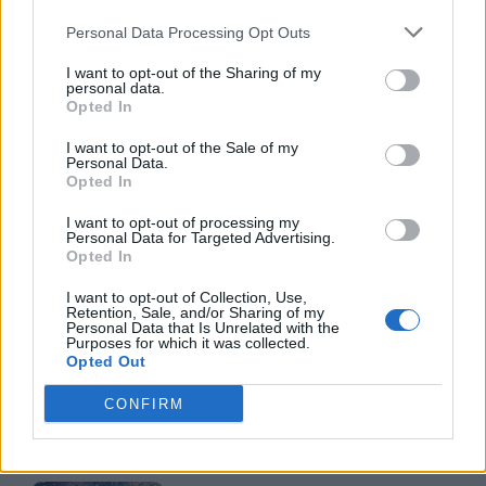
Personal Data Processing Opt Outs
TI POTREBBE INTERESSARE
I want to opt-out of the Sharing of my
personal data.
NEWS LIFESTYLE
Opted In
Francia vieta i social ai
minori di 15 anni dal 1°
I want to opt-out of the Sale of my
Personal Data.
settembre: come
Opted In
funziona il controllo
dell'età
I want to opt-out of processing my
Personal Data for Targeted Advertising.
Opted In
NEWS LIFESTYLE
I want to opt-out of Collection, Use,
Retention, Sale, and/or Sharing of my
Oltre uno studente su
Personal Data that Is Unrelated with the
Purposes for which it was collected.
sei a rischio: l'allarme
Opted Out
Iss su gaming, azzardo
e social nella
CONFIRM
generazione Z