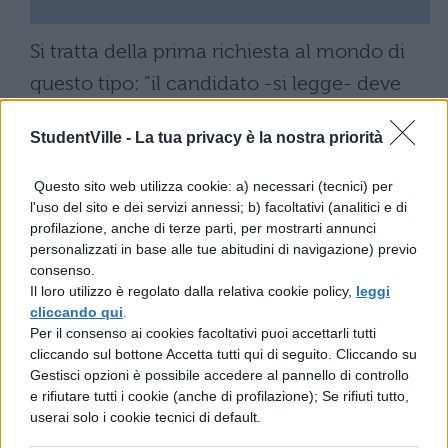
Si tratta della prima richiesta al mondo di
questo tipo: “il candidato -si legge- deve
dimostrare la passione per il linguaggio,
StudentVille -
La tua privacy è la nostra priorità
unita alla conoscenza dei possibili
fraintendimenti e delle differenze culturali e
Questo sito web utilizza cookie: a) necessari (tecnici) per
l'uso del sito e dei servizi annessi; b) facoltativi (analitici e di
internazionali”.
profilazione, anche di terze parti, per mostrarti annunci
La sede di lavoro è nella City di Londra,
qui
personalizzati in base alle tue abitudini di navigazione) previo
consenso.
trovate l’annuncio
dove vi verrà chiesto
Il loro utilizzo è regolato dalla relativa cookie policy,
leggi
anche di fare una prova pratica.
cliccando qui
.
Per il consenso ai cookies facoltativi puoi accettarli tutti
In bocca al lupo!
cliccando sul bottone Accetta tutti qui di seguito. Cliccando su
Gestisci opzioni è possibile accedere al pannello di controllo
e rifiutare tutti i cookie (anche di profilazione); Se rifiuti tutto,
userai solo i cookie tecnici di default.