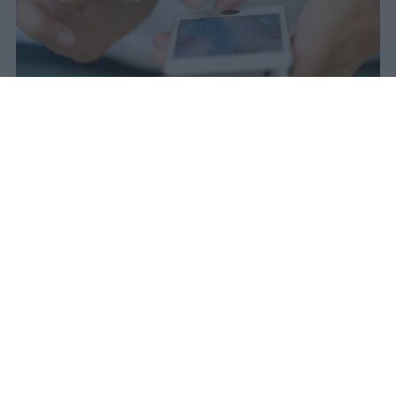
Il 21 luglio la Francia ha approvato
una legge che vieta ai minori di
quindici anni l'accesso ai social
network, in vigore dal 1° settembre.
Redazione Studentville
Pubblicato il 29 lug 2026
Il 21 luglio la Francia ha approvato una
legge che
vieta ai minori di quindici