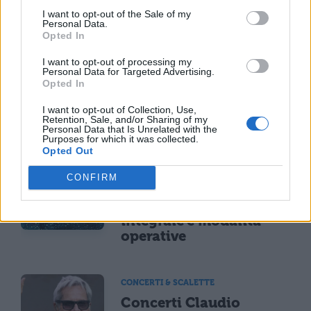
I want to opt-out of the Sale of my
Personal Data.
NEWS LIFESTYLE
Opted In
Oltre uno studente su
sei a rischio: l'allarme
I want to opt-out of processing my
Personal Data for Targeted Advertising.
Iss su gaming, azzardo
Opted In
e social nella
generazione Z
I want to opt-out of Collection, Use,
Retention, Sale, and/or Sharing of my
Personal Data that Is Unrelated with the
Purposes for which it was collected.
Opted Out
CONCERTI & SCALETTE
Bad Bunny, concerto
CONFIRM
annullato per maltempo
il 18 luglio: rimborso
integrale e modalità
operative
CONCERTI & SCALETTE
Concerti Claudio