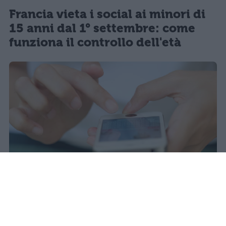
Francia vieta i social ai minori di
15 anni dal 1° settembre: come
funziona il controllo dell'età
Il 21 luglio la Francia ha approvato
una legge che vieta ai minori di
quindici anni l'accesso ai social