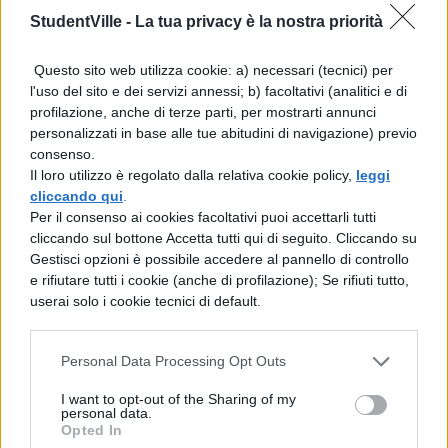
StudentVille -
La tua privacy è la nostra priorità
l’Ente del Turismo sovvenzionasse anche
parte del volo… 😉
Questo sito web utilizza cookie: a) necessari (tecnici) per
l'uso del sito e dei servizi annessi; b) facoltativi (analitici e di
[Via
Jaunted
]
profilazione, anche di terze parti, per mostrarti annunci
personalizzati in base alle tue abitudini di navigazione) previo
consenso.
Il loro utilizzo è regolato dalla relativa cookie policy,
leggi
cliccando qui
.
Per il consenso ai cookies facoltativi puoi accettarli tutti
cliccando sul bottone Accetta tutti qui di seguito. Cliccando su
TI POTREBBE INTERESSARE
Gestisci opzioni è possibile accedere al pannello di controllo
e rifiutare tutti i cookie (anche di profilazione); Se rifiuti tutto,
userai solo i cookie tecnici di default.
NEWS LIFESTYLE
Francia vieta i social ai
minori di 15 anni dal 1°
Personal Data Processing Opt Outs
settembre: come
funziona il controllo
I want to opt-out of the Sharing of my
personal data.
dell'età
Opted In