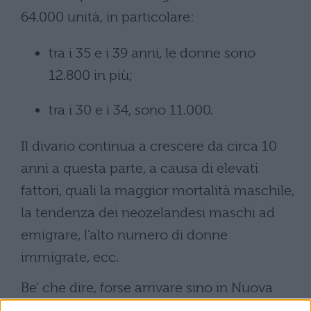
64.000 unità, in particolare:
tra i 35 e i 39 anni, le donne sono
12.800 in più;
tra i 30 e i 34, sono 11.000.
Il divario continua a crescere da circa 10
anni a questa parte, a causa di elevati
fattori, quali la maggior mortalità maschile,
la tendenza dei neozelandesi maschi ad
emigrare, l’alto numero di donne
immigrate, ecc.
Be’ che dire, forse arrivare sino in Nuova
Zelanda è un po’ esagerato, ma chissà, se