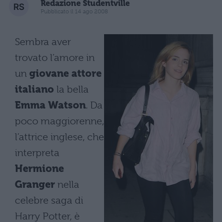
Redazione Studentville
Pubblicato il 14 ago 2008
Sembra aver
trovato l’amore in
un
giovane attore
italiano
la bella
Emma Watson
. Da
poco maggiorenne,
l’attrice inglese, che
interpreta
Hermione
Granger
nella
celebre saga di
Harry Potter, è