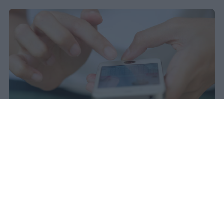
Redazione Studentville
Pubblicato il 29 lug 2026
Il 21 luglio la Francia ha approvato una
legge che
vieta ai minori di quindici
anni l’accesso ai servizi di social