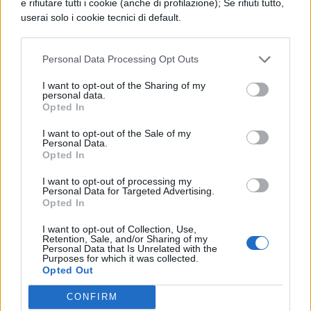
e rifiutare tutti i cookie (anche di profilazione); Se rifiuti tutto,
data per sostenere la stagione estiva,
userai solo i cookie tecnici di default.
periodo particolarmente redditizio in cui gli
studios incassano il 40% di tutto il box
Personal Data Processing Opt Outs
office annuale.
"Il film procede al 100 per
I want to opt-out of the Sharing of my
personal data.
cento secondo il previsto, puntuale. Non ci
Opted In
sono ritardi. Saremmo stati perfettamente in
I want to opt-out of the Sale of my
Personal Data.
grado di farlo uscire a novembre. Ma
Opted In
sappiamo che l’estate è il periodo ideale per
I want to opt-out of processing my
far uscire nelle sale un film per le famiglie,
Personal Data for Targeted Advertising.
Opted In
come è stato dimostrato dal successo
I want to opt-out of Collection, Use,
dell’ultimo Harry Potter"
, ha affermato con
Retention, Sale, and/or Sharing of my
Personal Data that Is Unrelated with the
sicurezza
Alan Horn
, presidente della
Purposes for which it was collected.
Opted Out
Warner Bros.
CONFIRM