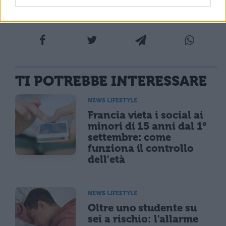
TI POTREBBE INTERESSARE
NEWS LIFESTYLE
Francia vieta i social ai
minori di 15 anni dal 1°
settembre: come
funziona il controllo
dell'età
NEWS LIFESTYLE
Oltre uno studente su
sei a rischio: l'allarme