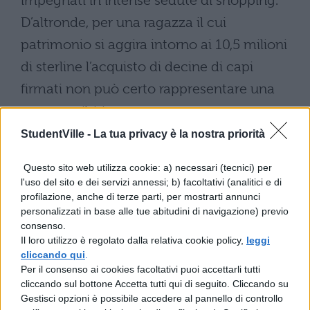
impegnati in intense sedute di shopping.
D’altronde, per una ragazza il cui
patrimonio si aggira intorno ai 10,5 milioni
di sterline l’acquisto di decine di capi
firmati non può certo rappresentare una
spesa proibitiva.
StudentVille -
La tua privacy è la nostra priorità
La
Warner Bros
ha intanto annunciato che
il tanto atteso
"Harry Potter e il Principe
Questo sito web utilizza cookie: a) necessari (tecnici) per
l'uso del sito e dei servizi annessi; b) facoltativi (analitici e di
Mezzosangue"
, la cui uscita era prevista
profilazione, anche di terze parti, per mostrarti annunci
originariamente per il 21 novembre
personalizzati in base alle tue abitudini di navigazione) previo
consenso.
2008, sarà nelle sale a partire dal
17 luglio
Il loro utilizzo è regolato dalla relativa cookie policy,
leggi
2009
. Sembra che la decisione sia stata
cliccando qui
.
Per il consenso ai cookies facoltativi puoi accettarli tutti
dettata da precise strategie di vendita: la
cliccando sul bottone Accetta tutti qui di seguito. Cliccando su
Warner avrebbe scelto di posticipare la
Gestisci opzioni è possibile accedere al pannello di controllo