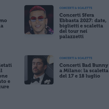
CONCERTI & SCALETTE
Concerti Sfera
imo
Ebbasta 2027: date,
la
biglietti e scaletta
a
del tour nei
palazzetti
CONCERTI & SCALETTE
etati
Concerti Bad Bunny
il
a Milano: la scaletta
one
del 17 e 18 luglio
to e
cure