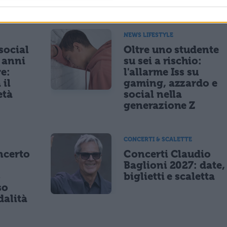
ESSARE
NEWS LIFESTYLE
 social
Oltre uno studente
5 anni
su sei a rischio:
re:
l'allarme Iss su
 il
gaming, azzardo e
età
social nella
generazione Z
CONCERTI & SCALETTE
ncerto
Concerti Claudio
Baglioni 2027: date,
8
biglietti e scaletta
so
dalità