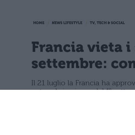
HOME
NEWS LIFESTYLE
TV, TECH & SOCIAL
Francia vieta i
settembre: com
Il 21 luglio la Francia ha appro
network, in vigore dal 1° sette