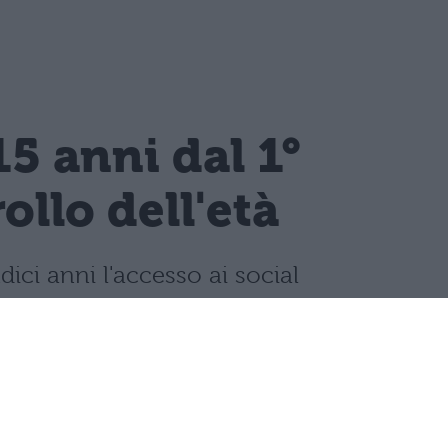
15 anni dal 1°
llo dell'età
dici anni l'accesso ai social