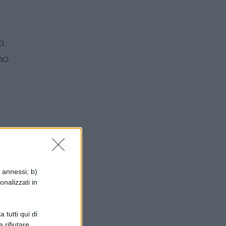
ti
no
a,
21
i annessi; b)
n
onalizzati in
el
 tutti qui di
 rifiutare