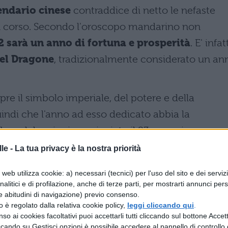
endario cinese
contraddice di netto le nefaste
n corso. Secondo l'oroscopo mandarino non
2 sarà un anno di fortuna e prosperità
. E' infat
el Dragone
, tradizionalmente considerato un an
mpre il simbolo imperiale, del potere e della
uindi che l'anno ad esso dedicato abbia la
Le celebrazioni, cominciate il 23 gennaio, sono
n Cina
, chiamato ufficialmente Festa di Primaver
le -
La tua privacy è la nostra priorità
. La ricorrenza cade ogni anno nel novilunio tra il 
web utilizza cookie: a) necessari (tecnici) per l'uso del sito e dei serviz
perchè i mesi cinesi iniziano con la luna nuova. I
analitici e di profilazione, anche di terze parti, per mostrarti annunci pers
nte e nelle Chinatown delle più grandi metropoli d
e abitudini di navigazione) previo consenso.
zzo è regolato dalla relativa cookie policy,
leggi cliccando qui
.
di con cortei, spettacoli, centinaia di lanterne
so ai cookies facoltativi puoi accettarli tutti cliccando sul bottone Accetta
ccando su Gestisci opzioni è possibile accedere al pannello di controllo e