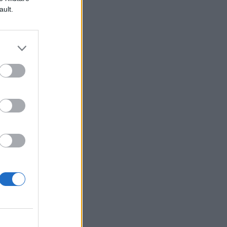
ault.
a,
no