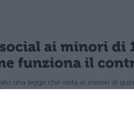
 social ai minori di 
e funziona il contro
vato una legge che vieta ai minori di quin
mbre.