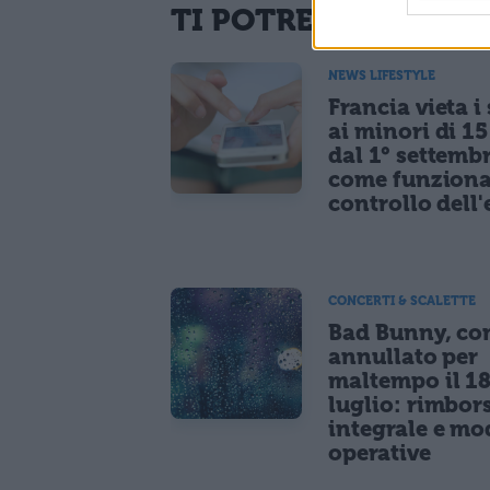
TI POTREBBE INTER
NEWS LIFESTYLE
Francia vieta i
ai minori di 1
dal 1° settemb
come funziona
controllo dell'
CONCERTI & SCALETTE
Bad Bunny, co
annullato per
maltempo il 1
luglio: rimbor
integrale e mo
operative