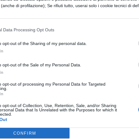
forme di palline.
e (anche di profilazione); Se rifiuti tutto, userai solo i cookie tecnici di def
l drago rappresenta buona fortuna
, intelligenz
lle persone di successo. Per questo l'anno del
l Data Processing Opt Outs
do ricco e positivo. Una descrizione che calza a
 Cina per il 2012, anno in cui Pechino potrebbe
o opt-out of the Sharing of my personal data.
In
uperpotenza mondiale, superando sul fronte
bbio, alcune griffe delle moda internazionale han
o opt-out of the Sale of my Personal Data.
 mercato cinese (e non solo) collezioni speciali
In
to opt-out of processing my Personal Data for Targeted
ing.
na nel 2012, secondo l'oroscopo con gli occhi a
In
ati e i loro famigliari. Non a caso ogni anno del
o opt-out of Collection, Use, Retention, Sale, and/or Sharing
ersonal Data that Is Unrelated with the Purposes for which it
by boom. E di un'iniezione di fiducia. Altro che
lected.
Out
CONFIRM