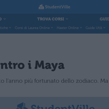
O
TROVA CORSI
GUID
tiche
Corsi di Laurea Online
Master Online
Guide Utili
ntro i Maya
o l'anno più fortunato dello zodiaco. Ma 