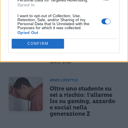
Opted In
TI POTREBBE INTERESSARE
I want to opt-out of Collection, Use,
Retention, Sale, and/or Sharing of my
Personal Data that Is Unrelated with the
Purposes for which it was collected.
NEWS LIFESTYLE
Opted Out
Francia vieta i social ai
minori di 15 anni dal 1°
CONFIRM
settembre: come
funziona il controllo
dell'età
NEWS LIFESTYLE
Oltre uno studente su
sei a rischio: l'allarme
Iss su gaming, azzardo
e social nella
generazione Z