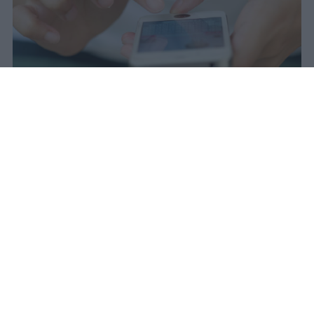
Il 21 luglio la Francia ha approvato
una legge che vieta ai minori di
quindici anni l'accesso ai social
network, in vigore dal 1° settembre.
Redazione Studentville
Pubblicato il 29 lug 2026
Il 21 luglio la Francia ha approvato una
legge che
vieta ai minori di quindici