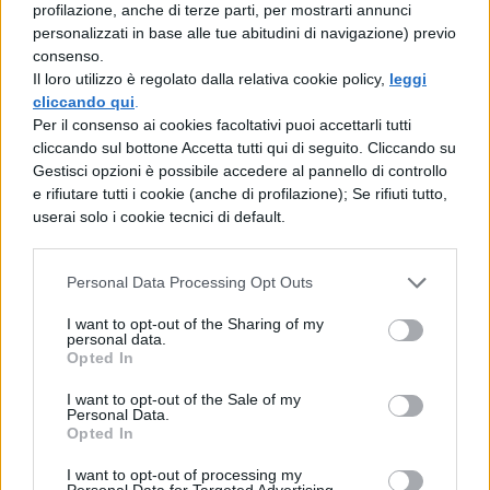
profilazione, anche di terze parti, per mostrarti annunci
smalti adesivi: da qualche settimana
personalizzati in base alle tue abitudini di navigazione) previo
consenso.
circolano alcune texture molto sfiziose e…
Il loro utilizzo è regolato dalla relativa cookie policy,
leggi
natalizie, ovviamente. Il marchio
Sally
cliccando qui
.
Per il consenso ai cookies facoltativi puoi accettarli tutti
Hansen
propone un repertorio niente
cliccando sul bottone Accetta tutti qui di seguito. Cliccando su
male, ma anche
Sephora
ha dei prodotti
Gestisci opzioni è possibile accedere al pannello di controllo
e rifiutare tutti i cookie (anche di profilazione); Se rifiuti tutto,
interessanti. E poi, la vuoi sapere tutta? È
userai solo i cookie tecnici di default.
sempre consigliabile fare una capatina dal
negozio cinese sotto casa: vendono
Personal Data Processing Opt Outs
confezioni di
Nail Art Pach
a 1 euro o
I want to opt-out of the Sharing of my
personal data.
poco più. Durano solo una serata, ma chi se
Opted In
ne importa?
I want to opt-out of the Sale of my
Personal Data.
Opted In
I want to opt-out of processing my
Personal Data for Targeted Advertising.