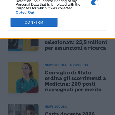
25% per il taglio ai
Retention, Sale, and/or Sharing of my
Personal Data that Is Unrelated with the
bonus
Purposes for which it was collected.
Opted Out
CONFIRM
NEWS SCUOLA E UNIVERSITÀ
Programma Rita Levi
Montalcini, 54 vincitori
selezionati: 25,5 milioni
per assunzioni e ricerca
NEWS SCUOLA E UNIVERSITÀ
Consiglio di Stato
ordina gli scorrimenti a
Medicina: 200 posti
riassegnati per merito
NEWS SCUOLA
Carta docente 2026,