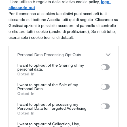
Il loro utilizzo è regolato dalla relativa cookie policy,
leggi
7X7=49
cliccando qui
.
Per il consenso ai cookies facoltativi puoi accettarli tutti
8+49=57
cliccando sul bottone Accetta tutti qui di seguito. Cliccando su
Gestisci opzioni è possibile accedere al pannello di controllo
57-7=50
e rifiutare tutti i cookie (anche di profilazione); Se rifiuti tutto,
userai solo i cookie tecnici di default.
Dunque, la risposta esatta è 50
Personal Data Processing Opt Outs
I want to opt-out of the Sharing of my
personal data.
Opted In
I want to opt-out of the Sale of my
TI POTREBBE INTERESSARE
Personal Data.
Opted In
MATURITÀ
I want to opt-out of processing my
Maturità 2026, il sud
Personal Data for Targeted Advertising.
Opted In
domina con 14.123 lodi
ma i 100 crollano del
I want to opt-out of Collection, Use,