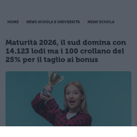
HOME
NEWS SCUOLA E UNIVERSITÀ
NEWS SCUOLA
Maturità 2026, il sud domina con
14.123 lodi ma i 100 crollano del
25% per il taglio ai bonus