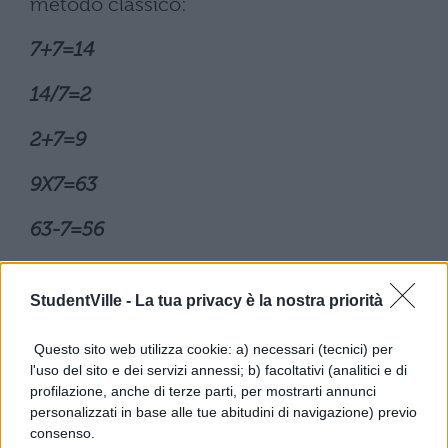
metodo classico:
7+7=14
14/7=2
2+7=9
9X7=63
63-7=56
La seconda, è quella che, correttamente,
StudentVille -
La tua privacy è la nostra priorità
inserisce delle parentesi che
nell'operazione sono invisibili:
Questo sito web utilizza cookie: a) necessari (tecnici) per
l'uso del sito e dei servizi annessi; b) facoltativi (analitici e di
7+(7/7)+(7X7)-7
profilazione, anche di terze parti, per mostrarti annunci
personalizzati in base alle tue abitudini di navigazione) previo
7+1=8
consenso.