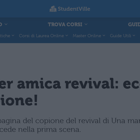
O
TROVA CORSI
GUID
tiche
Corsi di Laurea Online
Master Online
Guide Utili
 amica revival: ec
pione!
a pagina del copione del revival di Una 
cede nella prima scena.