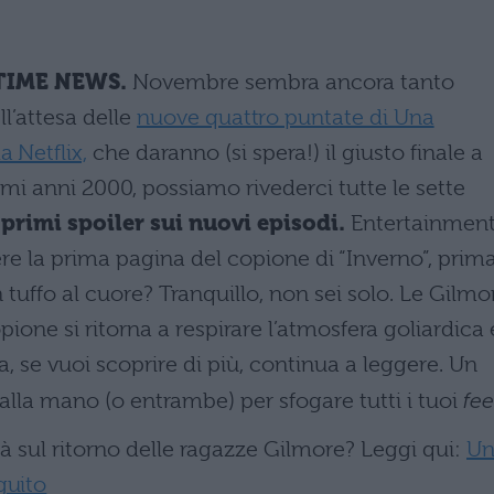
TIME NEWS.
Novembre sembra ancora tanto
l’attesa delle
nuove quattro puntate di Una
 Netflix,
che daranno (si spera!) il giusto finale a
imi anni 2000, possiamo rivederci tutte le sette
 primi spoiler sui nuovi episodi.
Entertainmen
ere la prima pagina del copione di “Inverno”, prim
 tuffo al cuore? Tranquillo, non sei solo. Le Gilmo
ione si ritorna a respirare l’atmosfera goliardica 
, se vuoi scoprire di più, continua a leggere. Un
 alla mano (o entrambe) per sfogare tutti i tuoi
fee
à sul ritorno delle ragazze Gilmore? Leggi qui:
Un
guito