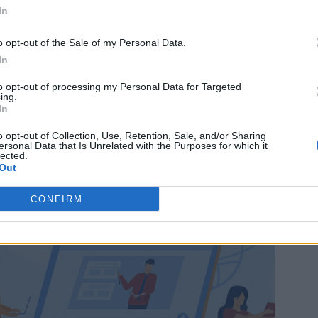
In
 la Gilmore fa infatti riferimento a un cane da terap
o film con Ben Stiller e Owen Wilson, di cui è usci
o opt-out of the Sale of my Personal Data.
In
io
”. Stai saltando sulla sedia vero?
Gilmore Girls
to opt-out of processing my Personal Data for Targeted
ing.
In
o opt-out of Collection, Use, Retention, Sale, and/or Sharing
ersonal Data that Is Unrelated with the Purposes for which it
lected.
Out
CONFIRM