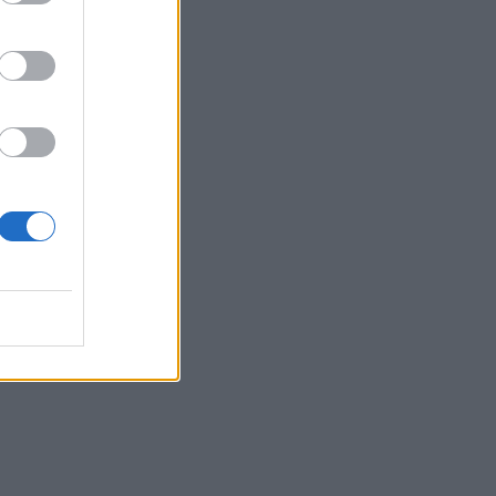
ia
to