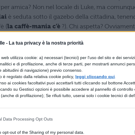
per amica? Non nel locale di Luke, ma comunqu
lai
è seduta sotto il gazebo della cittadina, tenen
è (
la caffè-mania c’è
?). Chi aspetta? Ovviamen
tornata da un viaggio. I saluti tra le due sono
le -
La tua privacy è la nostra priorità
he in questa occasione non si smentiscono. La
è che la figlia sia incomprensibilmente allegra e
web utilizza cookie: a) necessari (tecnici) per l'uso del sito e dei serviz
analitici e di profilazione, anche di terze parti, per mostrarti annunci pers
tte ore in aereo.
“Sei stata ammassata in un
e abitudini di navigazione) previo consenso.
circondata da persone con consunzione, difterite,
zzo è regolato dalla relativa cookie policy,
leggi cliccando qui
.
so ai cookies facoltativi puoi accettarli tutti cliccando sul bottone Accetta
abbiosi, bambini drogati che attaccano il tuo sedil
ccando su Gestisci opzioni è possibile accedere al pannello di controllo e
incredula Lorelai,
“Dovresti essere stanca e
e (anche di profilazione); Se rifiuti tutto, userai solo i cookie tecnici di def
reamed a Dream” con un brutto taglio di capelli
i porto francesi. Invece, sei perfetta. Ammettilo. Sei
l Data Processing Opt Outs
o tornata con tutto il suo nonsense e la
o opt-out of the Sharing of my personal data.
ano anche i primi riferimenti alla cultura pop,