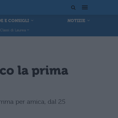
E E CONSIGLI
NOTIZIE
Classi di Laurea
co la prima
mamma per amica, dal 25