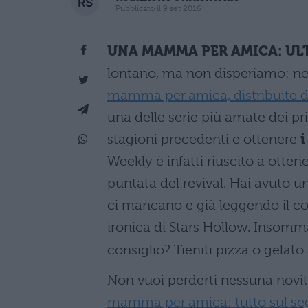
Pubblicato il 9 set 2016
UNA MAMMA PER AMICA: UL
lontano, ma non disperiamo: nel
mamma per amica, distribuite da
una delle serie più amate dei pr
stagioni precedenti e ottenere
i
Weekly è infatti riuscito a otten
puntata del revival. Hai avuto un
ci mancano e già leggendo il cop
ironica di Stars Hollow. Insomma
consiglio? Tieniti pizza o gelato
Non vuoi perderti nessuna novit
mamma per amica: tutto sul se