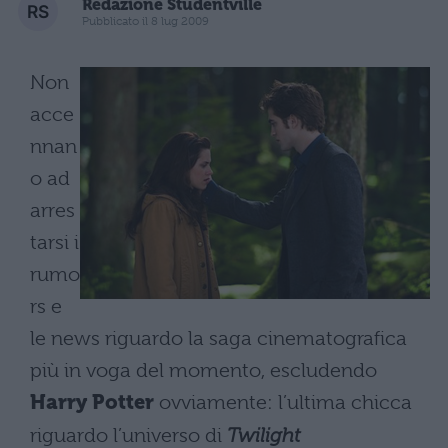
Redazione Studentville
Pubblicato il 8 lug 2009
Non
acce
nnan
o ad
arres
tarsi i
rumo
rs e
le news riguardo la saga cinematografica
più in voga del momento, escludendo
Harry Potter
ovviamente: l’ultima chicca
riguardo l’universo di
Twilight