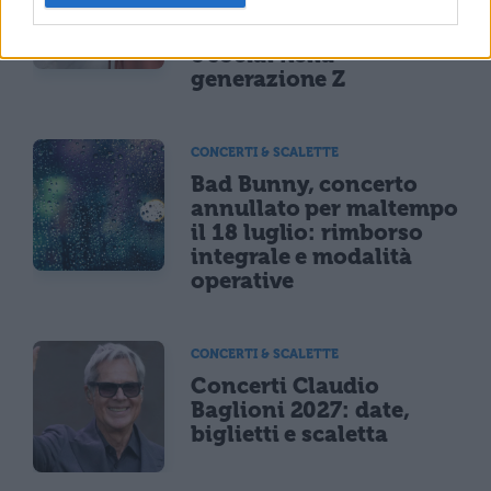
sei a rischio: l'allarme
Iss su gaming, azzardo
e social nella
generazione Z
CONCERTI & SCALETTE
Bad Bunny, concerto
annullato per maltempo
il 18 luglio: rimborso
integrale e modalità
operative
CONCERTI & SCALETTE
Concerti Claudio
Baglioni 2027: date,
biglietti e scaletta