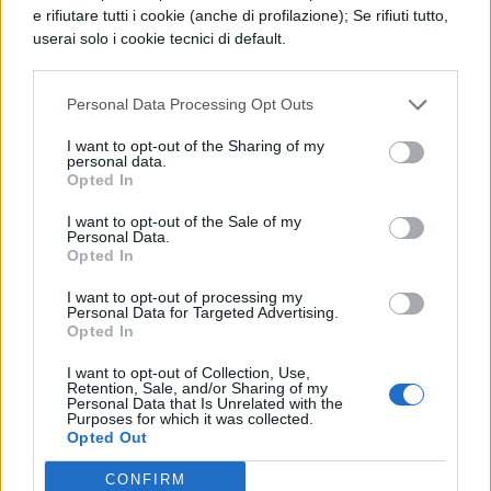
Jacob
, dei quali i fans sentiranno molto la
e rifiutare tutti i cookie (anche di profilazione); Se rifiuti tutto,
mancanza.
userai solo i cookie tecnici di default.
Personal Data Processing Opt Outs
I want to opt-out of the Sharing of my
personal data.
Opted In
TI POTREBBE INTERESSARE
I want to opt-out of the Sale of my
Personal Data.
NEWS LIFESTYLE
Opted In
Francia vieta i social ai
minori di 15 anni dal 1°
I want to opt-out of processing my
Personal Data for Targeted Advertising.
settembre: come
Opted In
funziona il controllo
dell'età
I want to opt-out of Collection, Use,
Retention, Sale, and/or Sharing of my
Personal Data that Is Unrelated with the
Purposes for which it was collected.
Opted Out
NEWS LIFESTYLE
Oltre uno studente su
CONFIRM