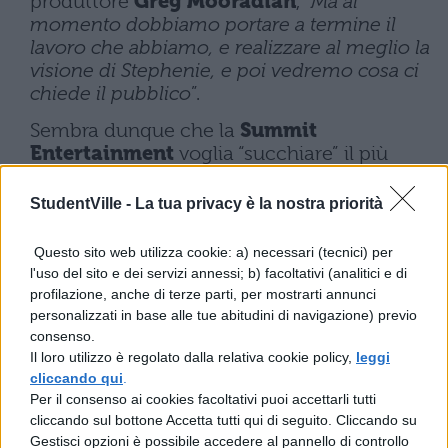
produttore
Greg Mooradian
, “
Ma al
momento dobbiamo portare a termine il
lavoro che abbiamo, e realizzare al meglio la
visione di Stephenie, e poi vedremo cosa ci
chiede il pubblico
”.
Sembra dunque che la
Summit
Entertainment
voglia “succhiare” il più
possibile dal franchise di Twilight, dopo
aver valutato l’enorme potenziale del
StudentVille -
La tua privacy è la nostra priorità
progetto delle prossime tre pellicole: per
l’atteso
New Moon
i botteghini annunciano
Questo sito web utilizza cookie: a) necessari (tecnici) per
già cifre da capogiro, paragonabili a quelle
l'uso del sito e dei servizi annessi; b) facoltativi (analitici e di
di un kolossal. Non si conosce comunque
profilazione, anche di terze parti, per mostrarti annunci
ancora l’entità di questo lavoro parallelo,
personalizzati in base alle tue abitudini di navigazione) previo
molto probabilmente la scelta ricadrà su di
consenso.
Il loro utilizzo è regolato dalla relativa cookie policy,
leggi
una serie televisiva. Ciò che ci si chiede
cliccando qui
.
adesso è se in questo serial-sequel non
Per il consenso ai cookies facoltativi puoi accettarli tutti
compariranno anche i nostri amati
cliccando sul bottone Accetta tutti qui di seguito. Cliccando su
protagonisti
Edward Cullen, Bella Swan
e
Gestisci opzioni è possibile accedere al pannello di controllo