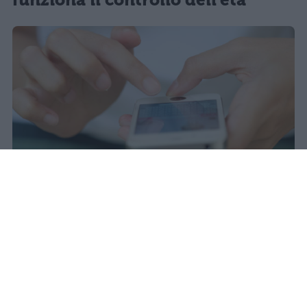
Il 21 luglio la Francia ha approvato
una legge che vieta ai minori di
quindici anni l'accesso ai social
network, in vigore dal 1° settembre.
Redazione Studentville