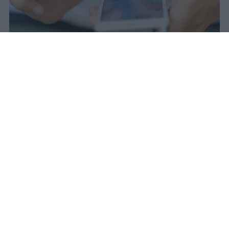
Redazione Studentville
Pubblicato il 29 lug 2026
Il 21 luglio la Francia ha approvato una
legge che
vieta ai minori di quindici
anni l’accesso ai servizi di social
networking online forniti da
piattaforme digitali
. La norma entra in
vigore il 1° settembre e introduce chiarezza
su un limite d’età spesso aggirato dalle
società d’informazione attraverso pratiche