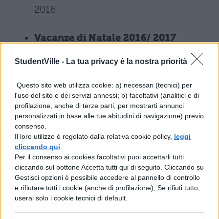
2016
Vacanze di Natale 2016/ 2017
Liguria
StudentVille -
La tua privacy è la nostra priorità
Dal 23 dicembre 2016 al 7 gennaio
Questo sito web utilizza cookie: a) necessari (tecnici) per
2017
l'uso del sito e dei servizi annessi; b) facoltativi (analitici e di
profilazione, anche di terze parti, per mostrarti annunci
personalizzati in base alle tue abitudini di navigazione) previo
Vacanze di Natale 2016/ 2017
Lombardia
consenso.
Il loro utilizzo è regolato dalla relativa cookie policy,
leggi
cliccando qui
.
Dal 23 dicembre 2016 al 6 gennaio
Per il consenso ai cookies facoltativi puoi accettarli tutti
2017
cliccando sul bottone Accetta tutti qui di seguito. Cliccando su
Gestisci opzioni è possibile accedere al pannello di controllo
e rifiutare tutti i cookie (anche di profilazione); Se rifiuti tutto,
Vacanze di Natale 2016/ 2017
userai solo i cookie tecnici di default.
Marche