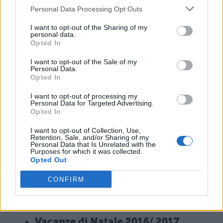
Personal Data Processing Opt Outs
Dal 24 dicembre 2016 al 6 gennaio
I want to opt-out of the Sharing of my
2017
personal data.
Opted In
Vacanze di Natale 2016/ 2017
I want to opt-out of the Sale of my
Molise
Personal Data.
Opted In
Dal 23 dicembre 2016 al 7 gennaio
I want to opt-out of processing my
Personal Data for Targeted Advertising.
2017
Opted In
I want to opt-out of Collection, Use,
Retention, Sale, and/or Sharing of my
Vacanze di Natale 2016/ 2017
Personal Data that Is Unrelated with the
Piemonte
Purposes for which it was collected.
Opted Out
Dal 24 dicembre 2016 al 7 gennaio
CONFIRM
2017
Vacanze di Natale 2016/ 2017