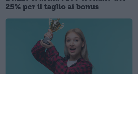
25% per il taglio ai bonus
I dati ufficiali della Maturità 2026
rivelano una concentrazione di
eccellenze al sud, con Campania,
Puglia e Sicilia in testa. Cala
drasticamente la percentuale di voti