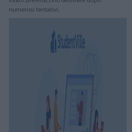
infatti preferiscono desistere dopo
numerosi tentativi.