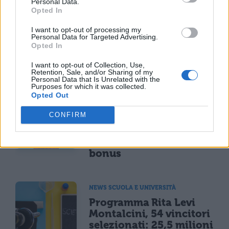
Personal Data.
Opted In
I want to opt-out of processing my
Personal Data for Targeted Advertising.
Opted In
I want to opt-out of Collection, Use,
TI POTREBBE INTERESSARE
Retention, Sale, and/or Sharing of my
Personal Data that Is Unrelated with the
Purposes for which it was collected.
MATURITÀ
Opted Out
Maturità 2026, il sud
CONFIRM
domina con 14.123 lodi
ma i 100 crollano del
25% per il taglio ai
bonus
NEWS SCUOLA E UNIVERSITÀ
Programma Rita Levi
Montalcini, 54 vincitori
selezionati: 25,5 milioni