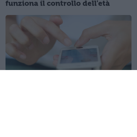
funziona il controllo dell'età
Il 21 luglio la Francia ha approvato
una legge che vieta ai minori di
quindici anni l'accesso ai social
network, in vigore dal 1° settembre.