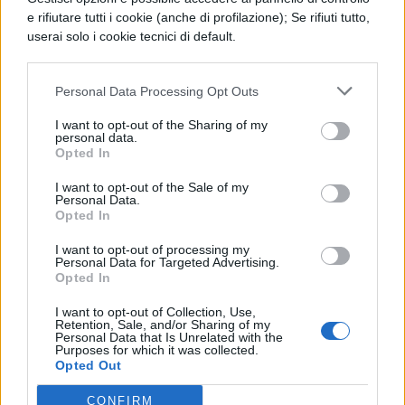
e rifiutare tutti i cookie (anche di profilazione); Se rifiuti tutto,
userai solo i cookie tecnici di default.
Personal Data Processing Opt Outs
I want to opt-out of the Sharing of my
personal data.
Opted In
TI POTREBBE INTERESSARE
I want to opt-out of the Sale of my
Personal Data.
NEWS LIFESTYLE
Opted In
Francia vieta i social ai
I want to opt-out of processing my
minori di 15 anni dal 1°
Personal Data for Targeted Advertising.
settembre: come
Opted In
funziona il controllo
dell'età
I want to opt-out of Collection, Use,
Retention, Sale, and/or Sharing of my
Personal Data that Is Unrelated with the
Purposes for which it was collected.
Opted Out
NEWS LIFESTYLE
Oltre uno studente su
CONFIRM