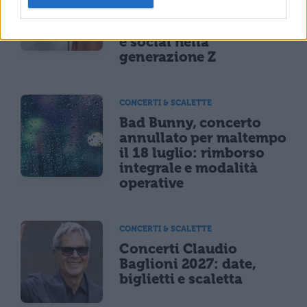
sei a rischio: l'allarme
Iss su gaming, azzardo
e social nella
generazione Z
CONCERTI & SCALETTE
Bad Bunny, concerto
annullato per maltempo
il 18 luglio: rimborso
integrale e modalità
operative
CONCERTI & SCALETTE
Concerti Claudio
Baglioni 2027: date,
biglietti e scaletta