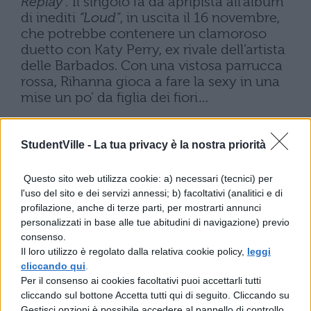
Replay”.
Il singolo fa da apripista all’album
di inediti
“Loud”
, in uscita il 16 novembre,
che potrebbe contenere un clamoroso
duetto con Katy Perry, ex rivale dell’artista
delle Barbados. Con una vistosa parrucca
rossa, Rihanna gioca a fare la sexy in una
mise un po’ da figlia dei fiori…
StudentVille -
La tua privacy è la nostra priorità
Conclude la nostra carrellata settimanale
Questo sito web utilizza cookie: a) necessari (tecnici) per
dei video più hot del momento
Marco
l'uso del sito e dei servizi annessi; b) facoltativi (analitici e di
profilazione, anche di terze parti, per mostrarti annunci
Mengoni
, con la sua
“In Un Giorno
personalizzati in base alle tue abitudini di navigazione) previo
Qualunque”.
Una ballad molto romantica,
consenso.
sofferta, interpretata egregiamente dal
Il loro utilizzo è regolato dalla relativa cookie policy,
leggi
talentuosissimo prodotto di X-Factor.
cliccando qui
.
Protagonista del video è lo stesso Marco, in
Per il consenso ai cookies facoltativi puoi accettarli tutti
giacca e cravatta, e un… fucile, dal grande
cliccando sul bottone Accetta tutti qui di seguito. Cliccando su
significato metaforico…
Gestisci opzioni è possibile accedere al pannello di controllo