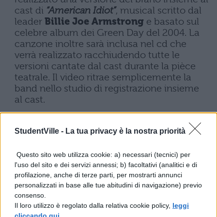
cast di
“American Idiot”
, musical scritto dal
leader
Billie Joe Armstrong
e basato sul
celebre album dei Green Day del 2004. La
canzone inoltre sarà inclusa nel cd che
verrà realizzato racchiudendo tutte le
versioni cantate dal cast durante la pièce
teatrale. Il video ritrae semplicemente la
band nello studio di registrazione insieme
al cast.
StudentVille -
La tua privacy è la nostra priorità
Questo sito web utilizza cookie: a) necessari (tecnici) per
Al terzo posto troviamo infine il geniale
l'uso del sito e dei servizi annessi; b) facoltativi (analitici e di
profilazione, anche di terze parti, per mostrarti annunci
Mika
. L’artista di origini libanesi ha da poco
personalizzati in base alle tue abitudini di navigazione) previo
presentato il terzo singolo estratto
consenso.
Il loro utilizzo è regolato dalla relativa cookie policy,
leggi
dall’album
“The Boy Who Knew Too Much”
cliccando qui
.