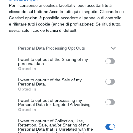
dal titolo
“Blame It On The Girls”
. Il videoclip
Per il consenso ai cookies facoltativi puoi accettarli tutti
cliccando sul bottone Accetta tutti qui di seguito. Cliccando su
del brano è in pieno stile Mika, molto
Gestisci opzioni è possibile accedere al pannello di controllo
colorato, allegro, guascone, tra balletti e
e rifiutare tutti i cookie (anche di profilazione); Se rifiuti tutto,
userai solo i cookie tecnici di default.
smorfie a favor di camera.
Personal Data Processing Opt Outs
I want to opt-out of the Sharing of my
personal data.
Opted In
I want to opt-out of the Sale of my
Personal Data.
Opted In
TI POTREBBE INTERESSARE
I want to opt-out of processing my
Personal Data for Targeted Advertising.
NEWS LIFESTYLE
Opted In
Francia vieta i social ai
minori di 15 anni dal 1°
I want to opt-out of Collection, Use,
Retention, Sale, and/or Sharing of my
settembre: come
Personal Data that Is Unrelated with the
funziona il controllo