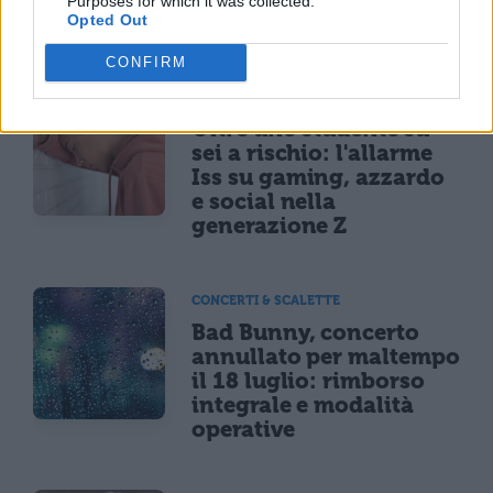
Purposes for which it was collected.
dell'età
Opted Out
CONFIRM
NEWS LIFESTYLE
Oltre uno studente su
sei a rischio: l'allarme
Iss su gaming, azzardo
e social nella
generazione Z
CONCERTI & SCALETTE
Bad Bunny, concerto
annullato per maltempo
il 18 luglio: rimborso
integrale e modalità
operative