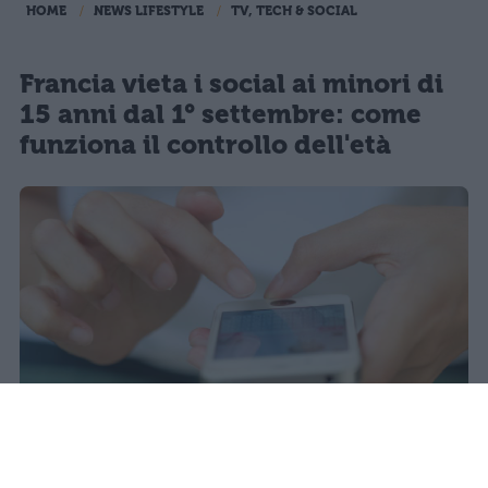
HOME
NEWS LIFESTYLE
TV, TECH & SOCIAL
Francia vieta i social ai minori di
15 anni dal 1° settembre: come
funziona il controllo dell'età
Il 21 luglio la Francia ha approvato