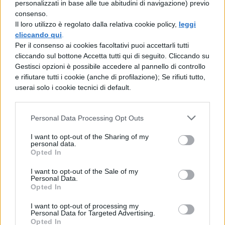
personalizzati in base alle tue abitudini di navigazione) previo
ammirare delle collezioni di arte basca,
consenso.
romanica e gotica, fiamminghi e anceh
Il loro utilizzo è regolato dalla relativa cookie policy,
leggi
cliccando qui
.
diversi dipinti che risalgono al XVIII secolo.
Per il consenso ai cookies facoltativi puoi accettarli tutti
cliccando sul bottone Accetta tutti qui di seguito. Cliccando su
Da visitare anche il Museo Archeologico,
Gestisci opzioni è possibile accedere al pannello di controllo
che si trova in Plaza de la Burullería,
e rifiutare tutti i cookie (anche di profilazione); Se rifiuti tutto,
userai solo i cookie tecnici di default.
sicurmente una delle zone più belle della
città, dove sono conservati reperti
Personal Data Processing Opt Outs
preistorici e romani.
Molto interessante è anche il Museo
I want to opt-out of the Sharing of my
personal data.
Opted In
Provincial de Armeria che è dedicato alle
armi e alle armature che vanno dal XV sec.
I want to opt-out of the Sale of my
Personal Data.
al XVI, con armi dei popoli africani ed
Opted In
asiatici; il Museo delle Scienze Naturali, ed il
I want to opt-out of processing my
Personal Data for Targeted Advertising.
Museo Fournier de Naipes, che si
Opted In