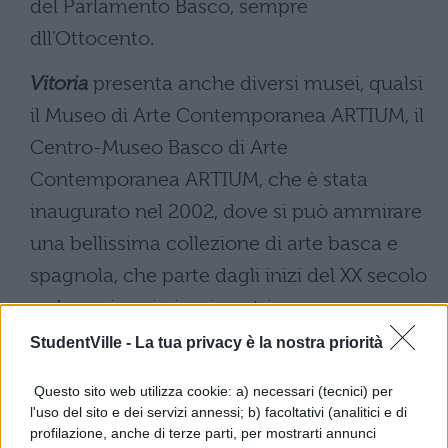
del Parlamento Basco, sempre
dll’Ottocento.
Vitoria
presenta anche diversi musei, qualsi
il Museo di Arte Contemporanea ARTIUM, il
Centro-Museo Basco di Arte
Contemporanea ARTIUM, che è stata
inaugurato nel 2002, dove si può ammirare
una bellissima collezione di arte basca e
spagnola, che parte dagli inizi del XX secolo
e che arriva ai giorni nostri.
Da considerare anche il Museo di Belle Arti
StudentVille -
La tua privacy è la nostra priorità
di Vitoria, che si trova nella casa-albergo
Questo sito web utilizza cookie: a) necessari (tecnici) per
del Conte di Dávila, un bellissimo splendido
l'uso del sito e dei servizi annessi; b) facoltativi (analitici e di
palazzo in stile eclettico, dove si possono
profilazione, anche di terze parti, per mostrarti annunci