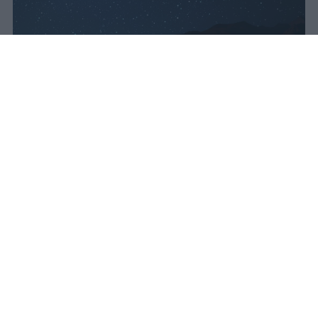
Lo sciame meteorico delle Perseidi
raggiunge il massimo nella notte tra
il 12 e il 13 agosto 2026, con Luna
nuova e fino a 50 meteore l'ora
visibili dall'Italia.
vincenzo
Pubblicato il 10 ago 2026
Lo sciame meteorico delle Perseidi sarà
attivo dal 17 luglio al 24 agosto 2026,
offrendo settimane di opportunità per
osservare stelle cadenti solcare il cielo