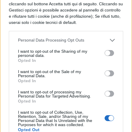
cliccando sul bottone Accetta tutti qui di seguito. Cliccando su
il 30 maggio del 1341 fu arsa viva
Giovanna
Gestisci opzioni è possibile accedere al pannello di controllo
d’Arco
, e la moderna chiesa che si trova in
e rifiutare tutti i cookie (anche di profilazione); Se rifiuti tutto,
userai solo i cookie tecnici di default.
questa piazza, è a lei intitolata dove viene
anche ricordata tutta la vicenda.
Personal Data Processing Opt Outs
Ci sono anche tanti musei da non perdere,
I want to opt-out of the Sharing of my
personal data.
come il Museo Flaubert sulla Storia della
Opted In
Medicina Gustave Flaubert; da non perdere
I want to opt-out of the Sale of my
la Torre di Giovanna d’Arco, dove
Personal Data.
Opted In
quest’ultima venne processata e
I want to opt-out of processing my
minacciata di torture; il Museo delle Cere
Personal Data for Targeted Advertising.
Opted In
“Giovanna d’Arco”; il Museo Pierre Corneille;
I want to opt-out of Collection, Use,
il Museo marittimo fluviale e portuale
Retention, Sale, and/or Sharing of my
Personal Data that Is Unrelated with the
caccia alla balena; il Museo di Belle Arti che
Purposes for which it was collected.
Opted Out