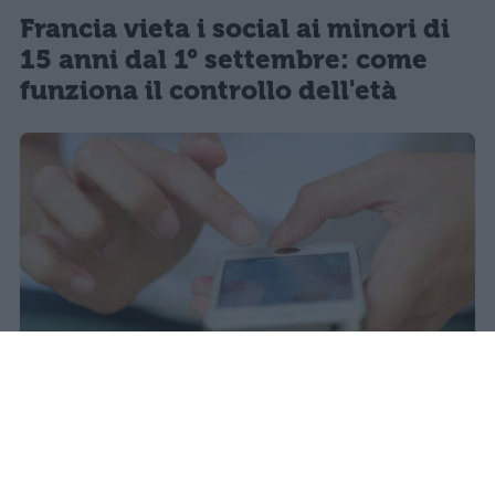
Francia vieta i social ai minori di
15 anni dal 1° settembre: come
funziona il controllo dell'età
Il 21 luglio la Francia ha approvato
una legge che vieta ai minori di
quindici anni l'accesso ai social