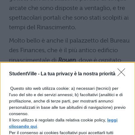
arcate che sono disposte a ventaglio, e tre
spettacolari portali che sono stati scolpiti ai
tempi del Rinascimento.
Molto bello è anche il palazzetto del Bureau
des Finances, che è il più antico edificio
rinascimentale di
Rouen
, dove è ospitato
l’ufficio del turismo. Altra bella chiesa, è
StudentVille -
La tua privacy è la nostra priorità
quella di Saint Ouen, una chiesa maestosa,
larga 137 metri ed alta 33 metri, con delle
Questo sito web utilizza cookie: a) necessari (tecnici) per
l'uso del sito e dei servizi annessi; b) facoltativi (analitici e di
grandiose vetrate che risalgono al XIV
profilazione, anche di terze parti, per mostrarti annunci
personalizzati in base alle tue abitudini di navigazione) previo
secolo.
consenso.
Il loro utilizzo è regolato dalla relativa cookie policy,
leggi
Da fare una visita anche alla piazza di
cliccando qui
.
Vieux-Marché, una piazza storica, in quanto
Per il consenso ai cookies facoltativi puoi accettarli tutti