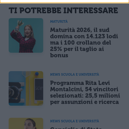
TI POTREBBE INTERESSARE
MATURITÀ
Maturità 2026, il sud
domina con 14.123 lodi
ma i 100 crollano del
25% per il taglio ai
bonus
NEWS SCUOLA E UNIVERSITÀ
Programma Rita Levi
Montalcini, 54 vincitori
selezionati: 25,5 milioni
per assunzioni e ricerca
NEWS SCUOLA E UNIVERSITÀ