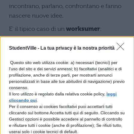
incontrano, parlano, confrontano e fanno
nascere nuove idee.
E' il tipico caso di un
worksumer
:
lavoratore ovunque e capace di
condividere con altri colleghi tempo e
StudentVille -
La tua privacy è la nostra priorità
spazio, conoscenze ed esperienze,
Questo sito web utilizza cookie: a) necessari (tecnici) per
pienamente in una società liquida ed in
l'uso del sito e dei servizi annessi; b) facoltativi (analitici e di
profilazione, anche di terze parti, per mostrarti annunci
una economia che ha visto diminuire la vita
personalizzati in base alle tue abitudini di navigazione) previo
media di un'azienda da 60 a 18 anni.
consenso.
Il loro utilizzo è regolato dalla relativa cookie policy,
leggi
cliccando qui
.
Per il consenso ai cookies facoltativi puoi accettarli tutti
cliccando sul bottone Accetta tutti qui di seguito. Cliccando su
Gestisci opzioni è possibile accedere al pannello di controllo
e rifiutare tutti i cookie (anche di profilazione); Se rifiuti tutto,
userai solo i cookie tecnici di default.