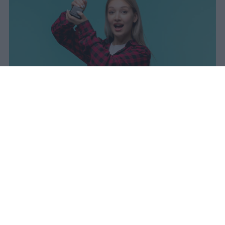
I dati ufficiali della Maturità 2026
rivelano una concentrazione di
eccellenze al sud, con Campania,
Puglia e Sicilia in testa. Cala
drasticamente la percentuale di voti
100.
sniro
Pubblicato il 7 ago 2026