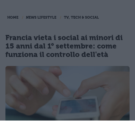
HOME
NEWS LIFESTYLE
TV, TECH & SOCIAL
Francia vieta i social ai minori di
15 anni dal 1° settembre: come
funziona il controllo dell'età