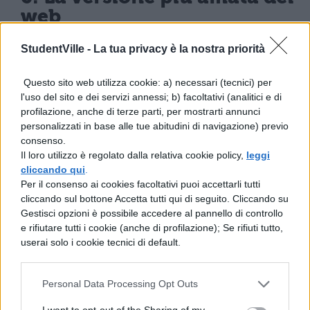
web
7. La versione metal
StudentVille -
La tua privacy è la nostra priorità
Questo sito web utilizza cookie: a) necessari (tecnici) per
l'uso del sito e dei servizi annessi; b) facoltativi (analitici e di
8. La versione sicula
profilazione, anche di terze parti, per mostrarti annunci
personalizzati in base alle tue abitudini di navigazione) previo
9. La versione italiana
consenso.
Il loro utilizzo è regolato dalla relativa cookie policy,
leggi
cliccando qui
.
Per il consenso ai cookies facoltativi puoi accettarli tutti
cliccando sul bottone Accetta tutti qui di seguito. Cliccando su
Gestisci opzioni è possibile accedere al pannello di controllo
e rifiutare tutti i cookie (anche di profilazione); Se rifiuti tutto,
userai solo i cookie tecnici di default.
TI POTREBBE INTERESSARE
NEWS LIFESTYLE
Personal Data Processing Opt Outs
Francia vieta i social ai
I want to opt-out of the Sharing of my