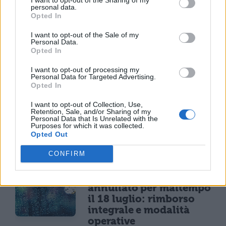
minori di 15 anni dal 1°
personal data.
settembre: come
Opted In
funziona il controllo
dell'età
I want to opt-out of the Sale of my
Personal Data.
Opted In
NEWS LIFESTYLE
I want to opt-out of processing my
Personal Data for Targeted Advertising.
Oltre uno studente su
Opted In
sei a rischio: l'allarme
Iss su gaming, azzardo
I want to opt-out of Collection, Use,
Retention, Sale, and/or Sharing of my
e social nella
Personal Data that Is Unrelated with the
Purposes for which it was collected.
generazione Z
Opted Out
CONFIRM
CONCERTI & SCALETTE
Bad Bunny, concerto
annullato per maltempo
il 18 luglio: rimborso
integrale e modalità
operative