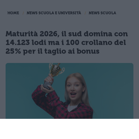
HOME
NEWS SCUOLA E UNIVERSITÀ
NEWS SCUOLA
Maturità 2026, il sud domina con
14.123 lodi ma i 100 crollano del
25% per il taglio ai bonus