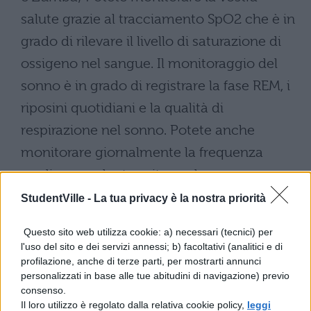
salute grazie al tracciamento SpO2 che è in
grado di rilevare il livello di saturazione di
ossigeno nel sangue. Il monitoraggio del
sonno è in grado di registrare la fase REM, i
riposini quotidiani e la qualità di
respirazione nel sonno. Potete anche
monitorare giornalmente la frequenza
cardiaca anche tramite push.
StudentVille -
La tua privacy è la nostra priorità
Questo sito web utilizza cookie: a) necessari (tecnici) per
l'uso del sito e dei servizi annessi; b) facoltativi (analitici e di
profilazione, anche di terze parti, per mostrarti annunci
personalizzati in base alle tue abitudini di navigazione) previo
consenso.
Il loro utilizzo è regolato dalla relativa cookie policy,
leggi