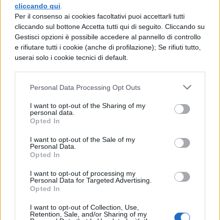
Il cinturino è Antibatterico grazie al
cliccando qui
.
Per il consenso ai cookies facoltativi puoi accettarli tutti
materiale TPU presente al suo interno, che
cliccando sul bottone Accetta tutti qui di seguito. Cliccando su
contiene agenti antibatterici Ag+ per
Gestisci opzioni è possibile accedere al pannello di controllo
e rifiutare tutti i cookie (anche di profilazione); Se rifiuti tutto,
proteggere la pelle dai germi. Infine il suo
userai solo i cookie tecnici di default.
design gli consente di essere resistente
all’acqua fino a 5 ATM, così lo potete
Personal Data Processing Opt Outs
portare anche in piscina.
I want to opt-out of the Sharing of my
personal data.
[affiliate_generic type=”button”
Opted In
url=”https://www.amazon.it/Xiaomi-
I want to opt-out of the Sale of my
Personal Data.
Tracciamento-Resistente-Cinturino-
Opted In
Antibatterico/dp/B091G3FLL7/”
I want to opt-out of processing my
Personal Data for Targeted Advertising.
text=”Compralo su Amazon”]
Opted In
Adesso avete capito perché tutti dovreste
I want to opt-out of Collection, Use,
Retention, Sale, and/or Sharing of my