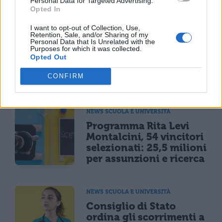
TI POTREBBE INTERESSARE
Personal Data for Targeted Advertising.
Opted In
MATURITÀ
I want to opt-out of Collection, Use,
Maturità 2026, il sud
Retention, Sale, and/or Sharing of my
Personal Data that Is Unrelated with the
domina con 14.123 lodi
Purposes for which it was collected.
ma i 100 crollano del
Opted Out
25% per il taglio ai
bonus
CONFIRM
NEWS SCUOLA E UNIVERSITÀ
Programma Rita Levi
Montalcini, 54 vincitori
selezionati: 25,5 milioni
per assunzioni e ricerca
NEWS SCUOLA E UNIVERSITÀ
Consiglio di Stato
ordina gli scorrimenti a