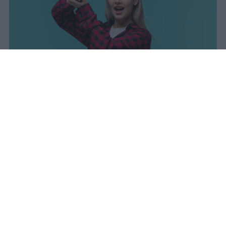
I dati ufficiali della Maturità 2026
rivelano una concentrazione di
eccellenze al sud, con Campania,
Puglia e Sicilia in testa. Cala
drasticamente la percentuale di voti
100.
sniro
Pubblicato il 7 ago 2026