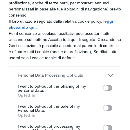
profilazione, anche di terze parti, per mostrarti annunci
Un tempo sufficiente, comunque, per
personalizzati in base alle tue abitudini di navigazione) previo
consenso.
strappare la vittoria
Il loro utilizzo è regolato dalla relativa cookie policy,
leggi
cliccando qui
.
Il
ragazzo
ha raccontato inoltre che avere
Per il consenso ai cookies facoltativi puoi accettarli tutti
una memoria superiore alla media è di
cliccando sul bottone Accetta tutti qui di seguito. Cliccando su
Gestisci opzioni è possibile accedere al pannello di controllo
grande aiuto a scuola (e ci crediamo).
e rifiutare tutti i cookie (anche di profilazione); Se rifiuti tutto,
"E'stata mia madre a scoprire la mia dote.
userai solo i cookie tecnici di default.
Avevo tre anni quando mi lesse una favola
ed io fui capace di ripeterla, parola per
Personal Data Processing Opt Outs
parola".
I want to opt-out of the Sharing of my
personal data.
Opted In
I want to opt-out of the Sale of my
Personal Data.
Opted In
I want to opt-out of processing my