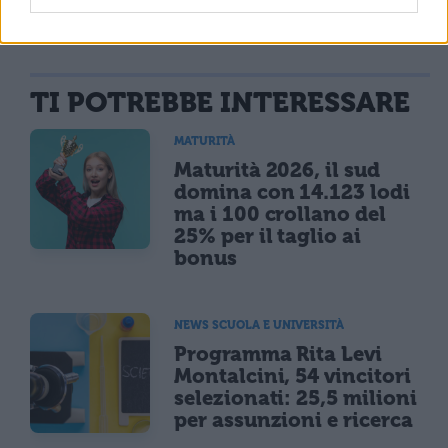
TI POTREBBE INTERESSARE
MATURITÀ
Maturità 2026, il sud
domina con 14.123 lodi
ma i 100 crollano del
25% per il taglio ai
bonus
NEWS SCUOLA E UNIVERSITÀ
Programma Rita Levi
Montalcini, 54 vincitori
selezionati: 25,5 milioni
per assunzioni e ricerca