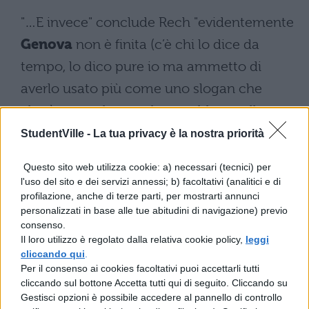
"…E invece" conclude Rech "evidentemente
Genova
non è finita (c’è chi lo dice da
tempo, lo dico pure io ma ammetto di
averlo usato più come uno slogan che
altro), non solo –ma basterebbe quello-
perché ci sta ancora una persona in galera
StudentVille -
La tua privacy è la nostra priorità
a 15 anni di distanza dai fatti (e altre
Questo sito web utilizza cookie: a) necessari (tecnici) per
sottoposte a misure e restrizioni) mentre
l'uso del sito e dei servizi annessi; b) facoltativi (analitici e di
profilazione, anche di terze parti, per mostrarti annunci
altri venivano promossi e facevano carriera,
personalizzati in base alle tue abitudini di navigazione) previo
ma perché è la controparte e pezzi dei suoi
consenso.
Il loro utilizzo è regolato dalla relativa cookie policy,
leggi
apparati che continuano a fare una guerra
cliccando qui
.
accanita e che sulla narrazione di quelle
Per il consenso ai cookies facoltativi puoi accettarli tutti
cliccando sul bottone Accetta tutti qui di seguito. Cliccando su
giornate non vogliono mollare di un
Gestisci opzioni è possibile accedere al pannello di controllo