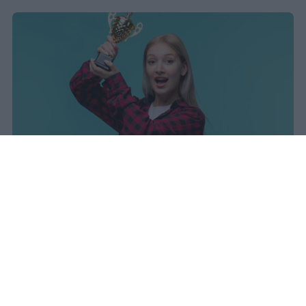
I dati ufficiali della Maturità 2026
rivelano una concentrazione di
eccellenze al sud, con Campania,
Puglia e Sicilia in testa. Cala
drasticamente la percentuale di voti
100.