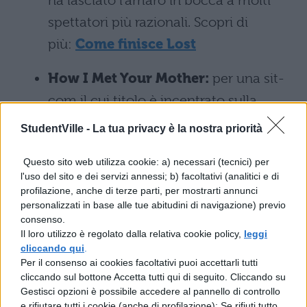
ha lasciato l'amaro in bocca a molti
spettatori più razionali. Scopri di
più:
Come finisce Lost
How I Met Your Mother:
per una sit-
com il cui titolo è incentrato sulla
Madre, c'è da dire che il personaggio
StudentVille -
La tua privacy è la nostra priorità
interpretato da Cristin Milioti si è
Questo sito web utilizza cookie: a) necessari (tecnici) per
dimostrato particolarmente debole. E
l'uso del sito e dei servizi annessi; b) facoltativi (analitici e di
d'altro canto così è stato per tutto lo
profilazione, anche di terze parti, per mostrarti annunci
personalizzati in base alle tue abitudini di navigazione) previo
scioglimento della saga emotiva di
consenso.
Ted, Robin e Barney: il primo perde
Il loro utilizzo è regolato dalla relativa cookie policy,
leggi
cliccando qui
.
velocemente la moglie solo per poter
Per il consenso ai cookies facoltativi puoi accettarli tutti
tornare dalla seconda, la sua eterna
cliccando sul bottone Accetta tutti qui di seguito. Cliccando su
Gestisci opzioni è possibile accedere al pannello di controllo
fiamma, mentre il playboy ravveduto
e rifiutare tutti i cookie (anche di profilazione); Se rifiuti tutto,