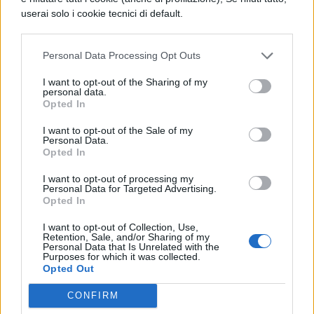
dapprima ritorna a essere un seduttore,
userai solo i cookie tecnici di default.
per poi cambiare vita nuovamente con
la nascita di una bambina. Il tutto
Personal Data Processing Opt Outs
nell'arco di un quarto d'ora al massimo.
I want to opt-out of the Sharing of my
personal data.
Leggi qui per i dettagli:
Come finisce
Opted In
How I met your Mother: chi è la
I want to opt-out of the Sale of my
Personal Data.
mamma e il finale alternativo
Opted In
I want to opt-out of processing my
Dexter
: la storia del serial killer dei
Personal Data for Targeted Advertising.
Opted In
serial killer ha sempre avuto un alto
tasso drammatico, e dunque ci si è
I want to opt-out of Collection, Use,
Retention, Sale, and/or Sharing of my
Personal Data that Is Unrelated with the
chiesti come mai gli sceneggiatori
Purposes for which it was collected.
Opted Out
abbiano scelto di fornire un finale
positivo a Dexter. Subito dopo aver
CONFIRM