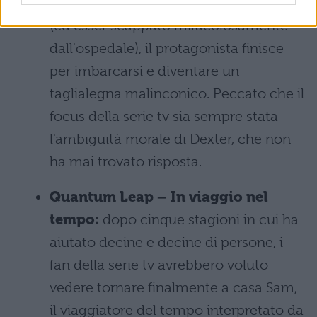
staccato la spina alla sorella in coma
(ed esser scappato miracolosamente
dall'ospedale), il protagonista finisce
per imbarcarsi e diventare un
taglialegna malinconico. Peccato che il
focus della serie tv sia sempre stata
l'ambiguità morale di Dexter, che non
ha mai trovato risposta.
Quantum Leap – In viaggio nel
tempo:
dopo cinque stagioni in cui ha
aiutato decine e decine di persone, i
fan della serie tv avrebbero voluto
vedere tornare finalmente a casa Sam,
il viaggiatore del tempo interpretato da