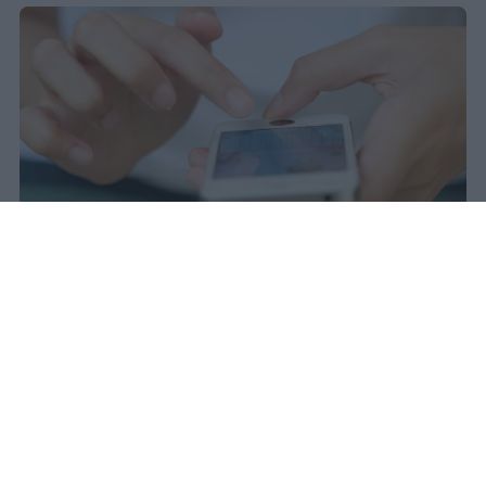
Il 21 luglio la Francia ha approvato
una legge che vieta ai minori di
quindici anni l'accesso ai social
network, in vigore dal 1° settembre.
Redazione Studentville
Pubblicato il 29 lug 2026