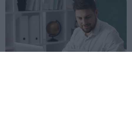
La carta docente 2026 resta bloccata
dal 31 agosto con data di sblocco
incerta. Il residuo deve essere speso
entro questa scadenza o andrà perso
definitivamente.
sniro
Pubblicato il 6 ago 2026