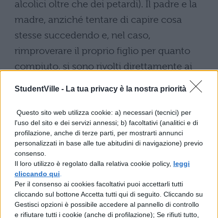
alcolici oltre che dei petardi). Il padre e la
madre, anziché tentare di capire cosa
stesse succedendo e, nel caso,
rimproverare il proprio figlio per quanto
compiuto, si sono rivolti direttamente ai
vigili con termini poco gentili invitandoli a
StudentVille -
La tua privacy è la nostra priorità
lasciare in pace il loro figlio e gli amici di
questo.
Questo sito web utilizza cookie: a) necessari (tecnici) per
l'uso del sito e dei servizi annessi; b) facoltativi (analitici e di
profilazione, anche di terze parti, per mostrarti annunci
Madre investe vigili di
personalizzati in base alle tue abitudini di navigazione) previo
fronte scuola
consenso.
Il loro utilizzo è regolato dalla relativa cookie policy,
leggi
cliccando qui
.
A quel punto gli agenti hanno chiesto ai
Per il consenso ai cookies facoltativi puoi accettarli tutti
due di attendere in disparte la fine dei
cliccando sul bottone Accetta tutti qui di seguito. Cliccando su
Gestisci opzioni è possibile accedere al pannello di controllo
controlli. Nonché di favorire i loro
e rifiutare tutti i cookie (anche di profilazione); Se rifiuti tutto,