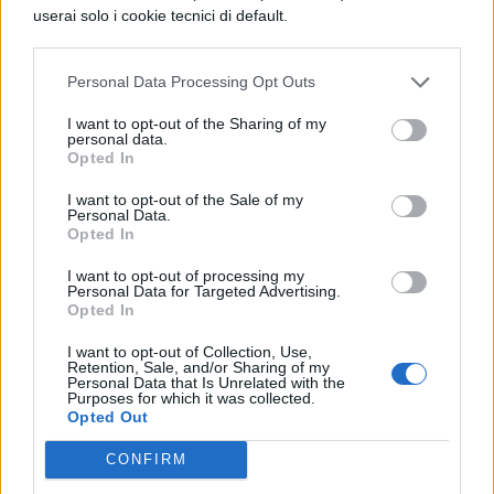
documenti di identità. Ma, in tutta risposta,
userai solo i cookie tecnici di default.
i genitori hanno tentato di fuggire in auto
Personal Data Processing Opt Outs
con il loro figlio. La
madre
, che era alla
guida, a seguito di una brusca sterzata
I want to opt-out of the Sharing of my
personal data.
verso il marciapiede (per evitare un’altra
Opted In
pattuglia che stava sopraggiungendo), vi
I want to opt-out of the Sale of my
Personal Data.
sarebbe finita sopra andando ad
investire
Opted In
due dei rappresentanti della
polizia
I want to opt-out of processing my
Personal Data for Targeted Advertising.
municipale
.
Opted In
La donna è stata naturalmente arrestata
I want to opt-out of Collection, Use,
Retention, Sale, and/or Sharing of my
per quanto accaduto e processata per
Personal Data that Is Unrelated with the
Purposes for which it was collected.
direttissima. Non ha potuto fare altro che
Opted Out
ammettere le proprie responsabilità e
CONFIRM
chiedere scusa agli agenti. Nessuna