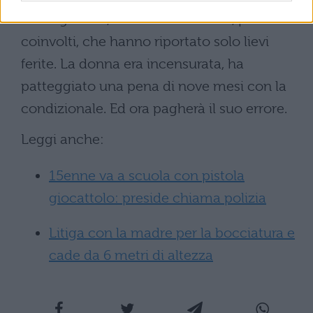
conseguenza, in termini di salute, per i due
coinvolti, che hanno riportato solo lievi
ferite. La donna era incensurata, ha
patteggiato una pena di nove mesi con la
condizionale. Ed ora pagherà il suo errore.
Leggi anche:
15enne va a scuola con pistola
giocattolo: preside chiama polizia
Litiga con la madre per la bocciatura e
cade da 6 metri di altezza