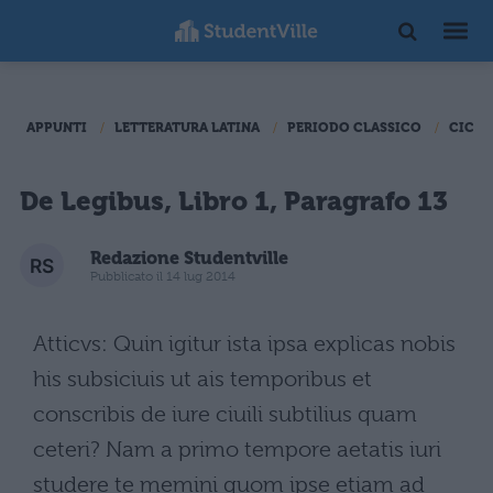
APPUNTI
LETTERATURA LATINA
PERIODO CLASSICO
CICER
De Legibus, Libro 1, Paragrafo 13
Redazione Studentville
Pubblicato il 14 lug 2014
Atticvs: Quin igitur ista ipsa explicas nobis
his subsiciuis ut ais temporibus et
conscribis de iure ciuili subtilius quam
ceteri? Nam a primo tempore aetatis iuri
studere te memini quom ipse etiam ad