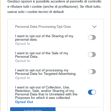
non abbiamo altro da fare, ne parlerò.
Gestisci opzioni è possibile accedere al pannello di controllo
e rifiutare tutti i cookie (anche di profilazione); Se rifiuti tutto,
Quinto: - Io ti ascolterò ben volentieri;
userai solo i cookie tecnici di default.
infatti che cosa potrei preferire di fare, o
come potrei trascorrere meglio questa
Personal Data Processing Opt Outs
giornata?
I want to opt-out of the Sharing of my
personal data.
Opted In
I want to opt-out of the Sale of my
Personal Data.
Opted In
I want to opt-out of processing my
Personal Data for Targeted Advertising.
Opted In
TI POTREBBE INTERESSARE
I want to opt-out of Collection, Use,
Retention, Sale, and/or Sharing of my
PERIODO CLASSICO
Personal Data that Is Unrelated with the
Purposes for which it was collected.
De Legibus, Libro 1, Paragrafo 12
Opted Out