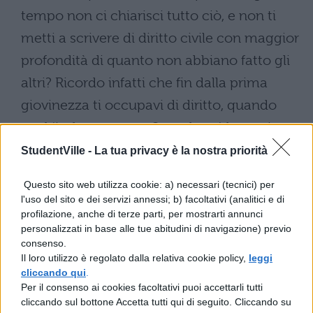
tempo non ci chiarisci tutto ciò, e non ti
metti a scrivere di diritto civile con maggior
profondità di quanto non abbiano fatto gli
altri? Ricordo infatti che fin dalla prima
giovinezza ti occupavi di diritto, quando
anch'io frequentavo Scevola, né ho mai
avuto l'impressione che tu ti fossi dato
StudentVille -
La tua privacy è la nostra priorità
all'oratoria, al punto da disprezzare il diritto
Questo sito web utilizza cookie: a) necessari (tecnici) per
civile.
l'uso del sito e dei servizi annessi; b) facoltativi (analitici e di
profilazione, anche di terze parti, per mostrarti annunci
Marco: - Mi inviti ad un lungo discorso,
personalizzati in base alle tue abitudini di navigazione) previo
consenso.
Attico; ma tuttavia lo affronterò, a meno
Il loro utilizzo è regolato dalla relativa cookie policy,
leggi
che Quinto non preferisca che trattiamo
cliccando qui
.
Per il consenso ai cookies facoltativi puoi accettarli tutti
qualche altra questione; e, considerato che
cliccando sul bottone Accetta tutti qui di seguito. Cliccando su