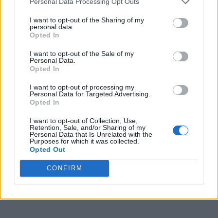
Personal Data Processing Opt Outs
I want to opt-out of the Sharing of my
personal data.
Opted In
I want to opt-out of the Sale of my
TI POTREBBE INTERESSARE
Personal Data.
Opted In
PERIODO CLASSICO
I want to opt-out of processing my
De Legibus, Libro 1, Paragrafo 14
Personal Data for Targeted Advertising.
Opted In
I want to opt-out of Collection, Use,
Retention, Sale, and/or Sharing of my
PERIODO CLASSICO
Personal Data that Is Unrelated with the
De Legibus, Libro 1, Paragrafo 31
Purposes for which it was collected.
Opted Out
CONFIRM
PERIODO CLASSICO
De Legibus, Libro 1, Paragrafo 48