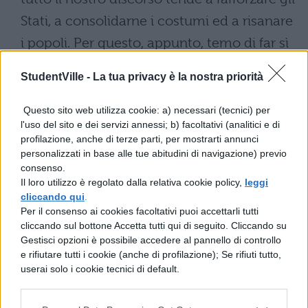
Stati, a consolidarne i costumi ed a risanare
i popoli. Per questo, appunto, temo di far sì
che si pongano delle premesse non
StudentVille -
La tua privacy è la nostra priorità
esattamente valutate e diligentemente
esaminate, né tuttavia spero che esse siano
Questo sito web utilizza cookie: a) necessari (tecnici) per
l'uso del sito e dei servizi annessi; b) facoltativi (analitici e di
accettate da tutti - infatti ciò sarebbe
profilazione, anche di terze parti, per mostrarti annunci
impossibile -, ma da da parte di coloro i
personalizzati in base alle tue abitudini di navigazione) previo
consenso.
quali ritennero che tutto ciò che è giusto
Il loro utilizzo è regolato dalla relativa cookie policy,
leggi
ed onesto dovesse essere perseguito di per
cliccando qui
.
Per il consenso ai cookies facoltativi puoi accettarli tutti
se stesso, e che o non si dovesse affatto
cliccando sul bottone Accetta tutti qui di seguito. Cliccando su
annoverare tra i beni, se non ciò che di per
Gestisci opzioni è possibile accedere al pannello di controllo
e rifiutare tutti i cookie (anche di profilazione); Se rifiuti tutto,
se stesso sia degno di lode.
userai solo i cookie tecnici di default.