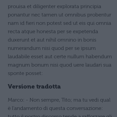
prouisa et diligenter explorata principia
ponantur nec tamen ut omnibus probentur
nam id fieri non potest sed ut eis qui omnia
recta atque honesta per se expetenda
duxerunt et aut nihil omnino in bonis
numerandum nisi quod per se ipsum
laudabile esset aut certe nullum habendum
magnum bonum nisi quod uere laudari sua
sponte posset:
Versione tradotta
Marco: - Non sempre, Tito; ma tu vedi qual
è l'andamento di questa conversazione:
tutto il nostro discorso tende a rafforzare gli