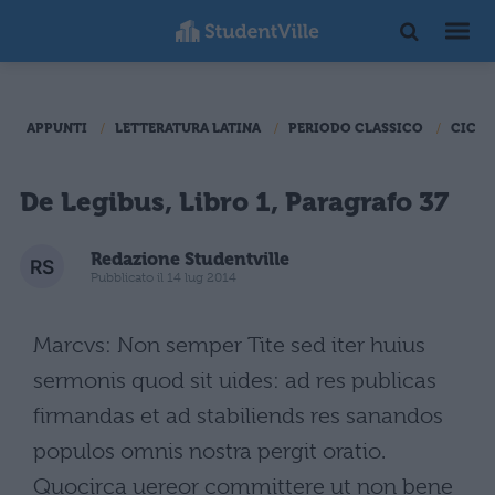
APPUNTI
LETTERATURA LATINA
PERIODO CLASSICO
CICER
De Legibus, Libro 1, Paragrafo 37
Redazione Studentville
Pubblicato il 14 lug 2014
Marcvs: Non semper Tite sed iter huius
sermonis quod sit uides: ad res publicas
firmandas et ad stabiliends res sanandos
populos omnis nostra pergit oratio.
Quocirca uereor committere ut non bene