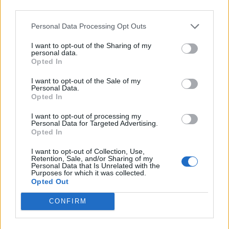
nostra legge.
Personal Data Processing Opt Outs
I want to opt-out of the Sharing of my
personal data.
Opted In
I want to opt-out of the Sale of my
Personal Data.
Opted In
TI POTREBBE INTERESSARE
I want to opt-out of processing my
Personal Data for Targeted Advertising.
Opted In
PERIODO CLASSICO
De Legibus, I, 18
I want to opt-out of Collection, Use,
Retention, Sale, and/or Sharing of my
Personal Data that Is Unrelated with the
Purposes for which it was collected.
Opted Out
PERIODO CLASSICO
De Legibus, Libro 1, Paragrafo 17
CONFIRM