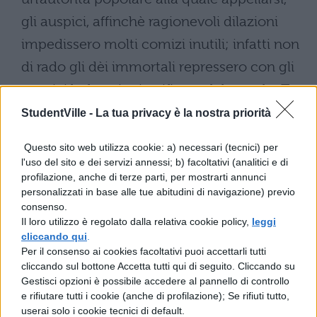
gli auspici, affinchè ragionevoli dilazioni
impedissero molti comizi inutili; infatti non
di rado gli dèi immortali repressero con gli
auspici la foga ingiustificata del popolo. Tra
quelli vi furono coloro i quali tennero la
StudentVille -
La tua privacy è la nostra priorità
magistratura, e questi sono i soggetti che
Questo sito web utilizza cookie: a) necessari (tecnici) per
compongono il senato; sarebbe gradito al
l'uso del sito e dei servizi annessi; b) facoltativi (analitici e di
profilazione, anche di terze parti, per mostrarti annunci
popolo che nessuno pervenisse alla
personalizzati in base alle tue abitudini di navigazione) previo
massima carica se non per elezione
consenso.
Il loro utilizzo è regolato dalla relativa cookie policy,
leggi
popolare, una volta eliminata l'integrazione
cliccando qui
.
del senato per opera dei censori. Ma si trova
Per il consenso ai cookies facoltativi puoi accettarli tutti
cliccando sul bottone Accetta tutti qui di seguito. Cliccando su
a portata di mano uno strumento che
Gestisci opzioni è possibile accedere al pannello di controllo
attenua questo difetto, per il fatto che
e rifiutare tutti i cookie (anche di profilazione); Se rifiuti tutto,
userai solo i cookie tecnici di default.
l'autorità del senato viene rafforzata dalla