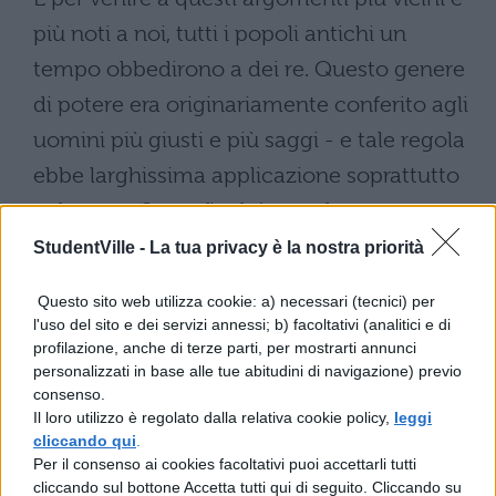
più noti a noi, tutti i popoli antichi un
tempo obbedirono a dei re. Questo genere
di potere era originariamente conferito agli
uomini più giusti e più saggi - e tale regola
ebbe larghissima applicazione soprattutto
nel nostro Stato, finché esso fu governato
dalla potestà regia -, e dopo si trasferiva di
StudentVille -
La tua privacy è la nostra priorità
volta in volta ai discendenti, principio che
Questo sito web utilizza cookie: a) necessari (tecnici) per
ancora oggi resta valido per coloro che
l'uso del sito e dei servizi annessi; b) facoltativi (analitici e di
profilazione, anche di terze parti, per mostrarti annunci
regnano. Quelli poi, cui non andò più a
personalizzati in base alle tue abitudini di navigazione) previo
genio la potestà regia, non dico che non
consenso.
Il loro utilizzo è regolato dalla relativa cookie policy,
leggi
vollero obbedire più a nessuno, ma
cliccando qui
.
piuttosto non sempre obbedirono ad un
Per il consenso ai cookies facoltativi puoi accettarli tutti
cliccando sul bottone Accetta tutti qui di seguito. Cliccando su
solo individuo. Infine, poiché noi diamo