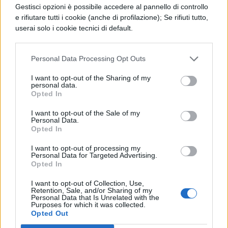
Gestisci opzioni è possibile accedere al pannello di controllo
leggi a dei popoli liberi, e già ho espresso il
e rifiutare tutti i cookie (anche di profilazione); Se rifiuti tutto,
userai solo i cookie tecnici di default.
mio pensiero intorno alla forma migliore di
ordinamento dello Stato in sei libri, ora
Personal Data Processing Opt Outs
adatterò le nostre leggi a quel tipo di Stato
I want to opt-out of the Sharing of my
che suscitò il mio interesse.
personal data.
Opted In
I want to opt-out of the Sale of my
Personal Data.
Opted In
I want to opt-out of processing my
Personal Data for Targeted Advertising.
Opted In
TI POTREBBE INTERESSARE
I want to opt-out of Collection, Use,
Retention, Sale, and/or Sharing of my
Personal Data that Is Unrelated with the
PERIODO CLASSICO
Purposes for which it was collected.
De Legibus, Libro 1, Paragrafo 10
Opted Out