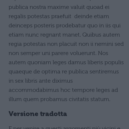
publica nostra maxime valuit quoad ei
regalis potestas praefuit  deinde etiam
deinceps posteris prodebatur quo in iis qui
etiam nunc regnant manet. Quibus autem
regia potestas non placuit non ii nemini sed
non semper uni parere voluerunt. Nos
autem quoniam leges damus liberis populis
quaeque de optima re publica sentiremus
in sex libris ante diximus
accommodabimus hoc tempore leges ad
illum quem probamus civitatis statum.
Versione tradotta
E per venire a questi argomenti più vicini e