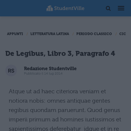
APPUNTI
LETTERATURA LATINA
PERIODO CLASSICO
CICER
De Legibus, Libro 3, Paragrafo 4
Redazione Studentville
Pubblicato il 14 lug 2014
Atque ut ad haec citeriora veniam et
notiora nobis: omnes antiquae gentes
regibus quondam paruerunt. Quod genus
imperii primum ad homines iustissimos et
sapientissimos deferebatur  idque et in re