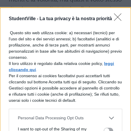
di coloro ai quali si rivolge. Il che non è
difficile tranne che in senato, poiché il
StudentVille -
La tua privacy è la nostra priorità
senatore è appunto tale da non lasciar
Questo sito web utilizza cookie: a) necessari (tecnici) per
trasportare il proprio animo dall'oratore, ma
l'uso del sito e dei servizi annessi; b) facoltativi (analitici e di
profilazione, anche di terze parti, per mostrarti annunci
da voler capire tutto da se stesso. Per
personalizzati in base alle tue abitudini di navigazione) previo
questo esistono tre precetti: che
consenso.
Il loro utilizzo è regolato dalla relativa cookie policy,
leggi
intervenga; infatti la discussione acquista in
cliccando qui
.
serietà quando l'assemblea è al completo;
Per il consenso ai cookies facoltativi puoi accettarli tutti
cliccando sul bottone Accetta tutti qui di seguito. Cliccando su
che parli quando è il suo turno, cioè
Gestisci opzioni è possibile accedere al pannello di controllo
quando è interpellato; che non sia prolisso.
e rifiutare tutti i cookie (anche di profilazione); Se rifiuti tutto,
userai solo i cookie tecnici di default.
Infatti la concisione nell'esporre il proprio
pensiero è un grande pregio non soltanto
Personal Data Processing Opt Outs
del senatore, ma anche dell'oratore. Né ci si
I want to opt-out of the Sharing of my
dovrebbe mai servire di un lungo discorso,