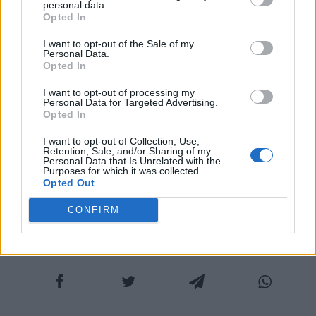
personal data.
Opted In
- il che accade spessissimo per gli intrighi -
se non nel caso in cui per colpa del senato
I want to opt-out of the Sale of my
Personal Data.
sia utile far perdere un giorno senza l'
Opted In
intervento propizio di un magistrato,
I want to opt-out of processing my
Personal Data for Targeted Advertising.
oppure quando l'argomento è di tale
Opted In
importanza, che sia necessaria la facondia
I want to opt-out of Collection, Use,
Retention, Sale, and/or Sharing of my
dell'oratore per esortare o per dimostrare;
Personal Data that Is Unrelated with the
Purposes for which it was collected.
ed in ambedue questi generi è grande il
Opted Out
nostro Catone.
CONFIRM