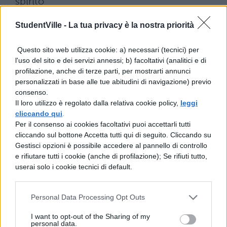
spirito
che guida e governa la vita dell'uomo. Se
StudentVille -
La tua privacy è la nostra priorità
questo procede verso
Questo sito web utilizza cookie: a) necessari (tecnici) per
la gloria
l'uso del sito e dei servizi annessi; b) facoltativi (analitici e di
per la via della virtù, ha in abbondanza
profilazione, anche di terze parti, per mostrarti annunci
personalizzati in base alle tue abitudini di navigazione) previo
vigore, potenza e fama e non ha
consenso.
Il loro utilizzo è regolato dalla relativa cookie policy,
leggi
bisogno della fortuna,
cliccando qui
.
Per il consenso ai cookies facoltativi puoi accettarli tutti
perché non è essa che può dare o togliere
cliccando sul bottone Accetta tutti qui di seguito. Cliccando su
ad alcuno
Gestisci opzioni è possibile accedere al pannello di controllo
e rifiutare tutti i cookie (anche di profilazione); Se rifiuti tutto,
onestà, energia e altre doti morali. Se
userai solo i cookie tecnici di default.
invece, schiavo di
spregevoli
Personal Data Processing Opt Outs
passioni, si è abbandonato all'ozio e ai
I want to opt-out of the Sharing of my
personal data.