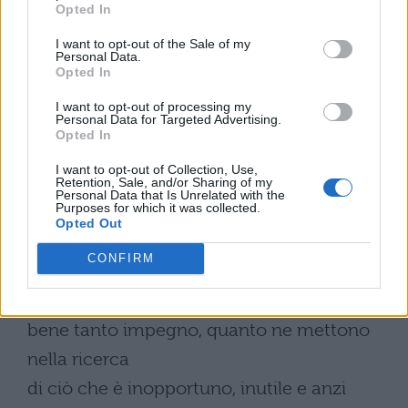
piaceri del corpo e ha goduto per
Opted In
breve tempo della
I want to opt-out of the Sale of my
Personal Data.
Opted In
rovinosa lussuria, quando nell'inerzia forza,
tempo e
I want to opt-out of processing my
Personal Data for Targeted Advertising.
ingegno svaniscono, s'incolpa la fragilità
Opted In
della natura:
I want to opt-out of Collection, Use,
Retention, Sale, and/or Sharing of my
Personal Data that Is Unrelated with the
ciascuno, pur
Purposes for which it was collected.
Opted Out
responsabile, fa ricadere le proprie colpe
sulle circostanze. Se gli
CONFIRM
uomini dedicassero al
bene tanto impegno, quanto ne mettono
nella ricerca
di ciò che è inopportuno, inutile e anzi