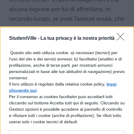
alcuna ragione per lui di affrettarsi; in
secondo luogo, se pure l’avesse avuta, che
cosa mai avrebbe potuto ottenere quella
notte e, al contrario, perdere se fosse giunto
StudentVille -
La tua privacy è la nostra priorità
a Roma la mattina dopo? Anzi, come
Questo sito web utilizza cookie: a) necessari (tecnici) per
Clodio avrebbe dovuto evitare, in luogo di
l'uso del sito e dei servizi annessi; b) facoltativi (analitici e di
profilazione, anche di terze parti, per mostrarti annunci
desiderare, un ritorno a Roma nel cuore
personalizzati in base alle tue abitudini di navigazione) previo
della notte, così Milone, in quanto
consenso.
Il loro utilizzo è regolato dalla relativa cookie policy,
leggi
attentatore, se sapeva che Clodio sarebbe
cliccando qui
.
giunto di notte nei pressi di Roma, avrebbe
Per il consenso ai cookies facoltativi puoi accettarli tutti
cliccando sul bottone Accetta tutti qui di seguito. Cliccando su
dovuto appostarsi e attendere. L’avrebbe
Gestisci opzioni è possibile accedere al pannello di controllo
ucciso di notte e tutti gli avrebbero
e rifiutare tutti i cookie (anche di profilazione); Se rifiuti tutto,
userai solo i cookie tecnici di default.
creduto, se avesse negato.