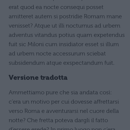
erat quod ea nocte consequi posset
amitteret autem si postridie Romam mane
venisset? Atque ut illi nocturnus ad urbem
adventus vitandus potius quam expetendus
fuit sic Miloni cum insidiator esset si illum
ad urbem nocte accessurum sciebat
subsidendum atque exspectandum fuit.
Versione tradotta
Ammettiamo pure che sia andata così:
c’era un motivo per cui dovesse affrettarsi
verso Roma e avventurarsi nel cuore della
notte? Che fretta poteva dargli il fatto
d’essere erede? In primo luogo non c’era