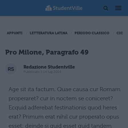
APPUNTI
LETTERATURA LATINA
PERIODO CLASSICO
CICER
Pro Milone, Paragrafo 49
Redazione Studentville
Pubblicato il 14 lug 2014
Age sit ita factum. Quae causa cur Romam
properaret? cur in noctem se coniceret?
Ecquid adferebat festinationis quod heres
erat? Primum erat nihil cur properato opus
esset: deinde si quid esset quid tandem