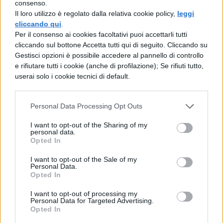
consenso.
Il loro utilizzo è regolato dalla relativa cookie policy,
leggi
spaventiamo per vaghe chiacchiere
cliccando qui
.
sciocche, per false storielle, scrutiamo le
Per il consenso ai cookies facoltativi puoi accettarli tutti
cliccando sul bottone Accetta tutti qui di seguito. Cliccando su
espressioni e gli sguardi di tutti. Non esiste,
Gestisci opzioni è possibile accedere al pannello di controllo
e rifiutare tutti i cookie (anche di profilazione); Se rifiuti tutto,
infatti, niente di così instabile e aleatorio, di
userai solo i cookie tecnici di default.
fragile e incostante come la disposizione
d'animo e il sentimento dei
Personal Data Processing Opt Outs
cittadini nei nostri confronti - cittadini che
I want to opt-out of the Sharing of my
personal data.
non solo tuonano contro il degrado morale
Opted In
dei candidati, ma trovano spesso anche
I want to opt-out of the Sale of my
Personal Data.
Opted In
da ridire su comportamenti onesti.
I want to opt-out of processing my
Personal Data for Targeted Advertising.
Opted In