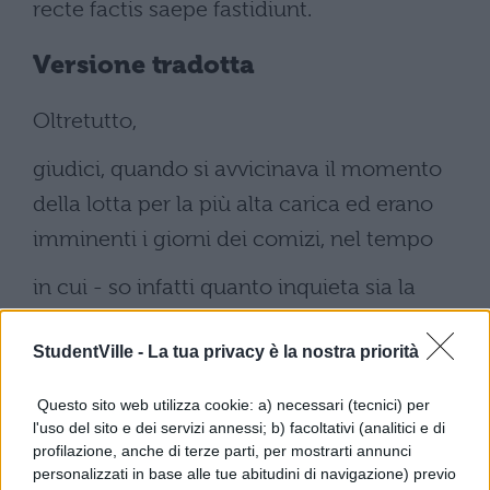
recte factis saepe fastidiunt.
Versione tradotta
Oltretutto,
giudici, quando si avvicinava il momento
della lotta per la più alta carica ed erano
imminenti i giorni dei comizi, nel tempo
in cui - so infatti quanto inquieta sia la
brama di popolarità e quanto grande e
StudentVille -
La tua privacy è la nostra priorità
ansiosa sia la voglia di diventar console -,
abbiamo paura di tutto, non solo di poter
Questo sito web utilizza cookie: a) necessari (tecnici) per
l'uso del sito e dei servizi annessi; b) facoltativi (analitici e di
essere criticati apertamente, ma anche di
profilazione, anche di terze parti, per mostrarti annunci
ciò che può essere pensato in segreto, ci
personalizzati in base alle tue abitudini di navigazione) previo