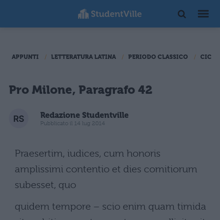
APPUNTI
LETTERATURA LATINA
PERIODO CLASSICO
CICER
Pro Milone, Paragrafo 42
Redazione Studentville
Pubblicato il 14 lug 2014
Praesertim, iudices, cum honoris
amplissimi contentio et dies comitiorum
subesset, quo
quidem tempore – scio enim quam timida