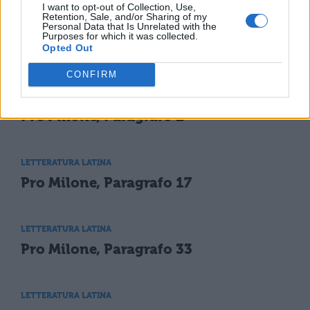
I want to opt-out of Collection, Use,
Retention, Sale, and/or Sharing of my
Personal Data that Is Unrelated with the
Purposes for which it was collected.
Opted Out
TI POTREBBE INTERESSARE
CONFIRM
LETTERATURA LATINA
Pro Milone, Paragrafo 2
LETTERATURA LATINA
Pro Milone, Paragrafo 17
LETTERATURA LATINA
Pro Milone, Paragrafo 33
LETTERATURA LATINA